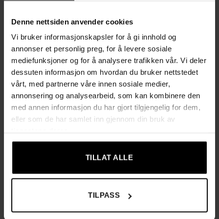
maskin på 30°C (skånsomt program).
Sklisikker bunn:
Laget av polyester og PVC for økt
Denne nettsiden anvender cookies
stabilitet og fuktbeskyttelse.
Vi bruker informasjonskapsler for å gi innhold og
Myk og behagelig overflate:
Oppmuntrer til dyp og
annonser et personlig preg, for å levere sosiale
restitusjonsfremmende søvn.
mediefunksjoner og for å analysere trafikken vår. Vi deler
dessuten informasjon om hvordan du bruker nettstedet
Lav inngang:
Gjør det lettere for valper og eldre dyr å
vårt, med partnerne våre innen sosiale medier,
komme inn uten belastning.
annonsering og analysearbeid, som kan kombinere den
Elegant design:
Sort med gullfarget quilting – et luksuriøst
med annen informasjon du har gjort tilgjengelig for dem,
innslag i interiøret.
eller som de har samlet inn gjennom din bruk av
tjenestene deres.
Tekniske spesifikasjoner
Størrelse: S – 65 x 55 x 18 cm
TILLAT ALLE
Madrassens tykkelse: 6 cm
Trekkmateriale: 100% polyester
TILPASS
Fyll: 40% polyesterfiber + 60% skum