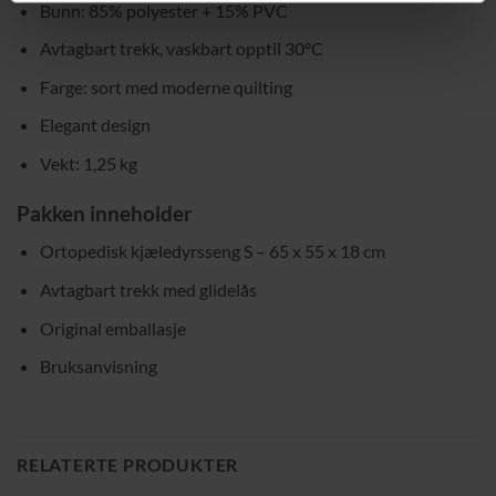
Bunn: 85% polyester + 15% PVC
Avtagbart trekk, vaskbart opptil 30°C
Farge: sort med moderne quilting
Elegant design
Vekt: 1,25 kg
Pakken inneholder
Ortopedisk kjæledyrsseng S – 65 x 55 x 18 cm
Avtagbart trekk med glidelås
Original emballasje
Bruksanvisning
RELATERTE PRODUKTER