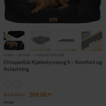
HOME
»
BUTIKK
»
HUSDYRTILBEHØR
Ortopedisk Kjæledyrsseng S – Komfort og
Avlastning
Opprinnelig
Nåværende
419,00
309,00
kr
kr
pris
pris
Utsolgt
var:
er: