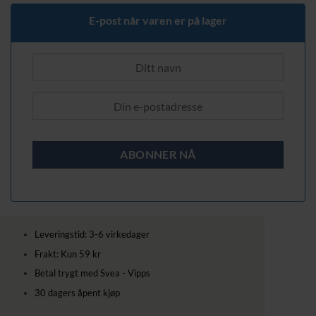
419,00 kr.
309,00 kr.
E-post når varen er på lager
Leveringstid: 3-6 virkedager
Frakt: Kun 59 kr
Betal trygt med Svea - Vipps
30 dagers åpent kjøp