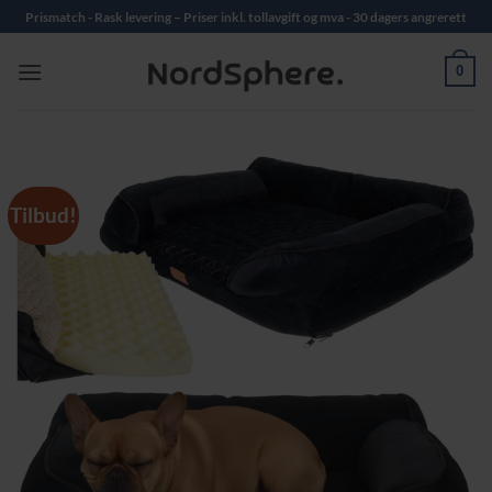
Skip
Prismatch - Rask levering – Priser inkl. tollavgift og mva - 30 dagers angrerett
to
content
0
Tilbud!