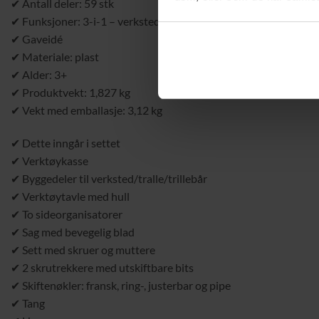
✔ Antall deler: 59 stk
✔ Funksjoner: 3-i-1 – verksted / tralle / trillebår
✔ Gaveidé
✔ Materiale: plast
✔ Alder: 3+
✔ Produktvekt: 1,827 kg
✔ Vekt med emballasje: 3,12 kg
✔ Dette inngår i settet
✔ Verktøykasse
✔ Byggedeler til verksted/tralle/trillebår
✔ Verktøytavle med hull
✔ To sideorganisatorer
✔ Sag med bevegelig blad
✔ Sett med skruer og muttere
✔ 2 skrutrekkere med utskiftbare bits
✔ Skiftenøkler: fransk, ring-, justerbar og pipe
✔ Tang