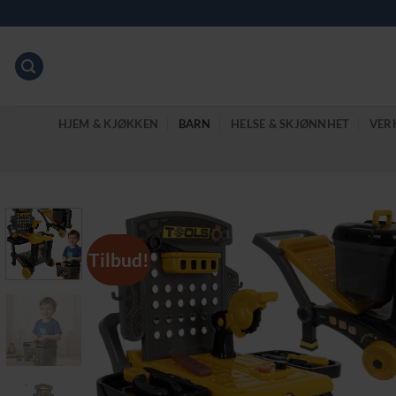
Skip
to
content
HJEM & KJØKKEN
BARN
HELSE & SKJØNNHET
VER
Tilbud!