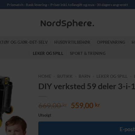
Prismatch - Rask levering – Priser inkl. tollavgift og mva - 30 dagers angrerett
KTØY OG GJØR-DET-SELV
HUSDYRTILBEHØR
OPPBEVARING
H
LEKER OG SPILL
SPORT & TRENING
HOME
»
BUTIKK
»
BARN
»
LEKER OG SPILL
»
DIY verksted 59 deler 3-i-1
Opprinnelig
Nåværend
669,00
559,00
kr
kr
pris
pris
Utsolgt
var:
er:
669,00 kr.
559,00 kr.
E-post