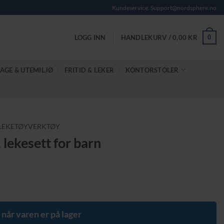
Kundeservice: Support@nordsphere.no
0
LOGG INN
HANDLEKURV /
0,00
KR
AGE & UTEMILJØ
FRITID & LEKER
KONTORSTOLER
LEKETØYVERKTØY
 lekesett for barn
e
 når varen er på lager