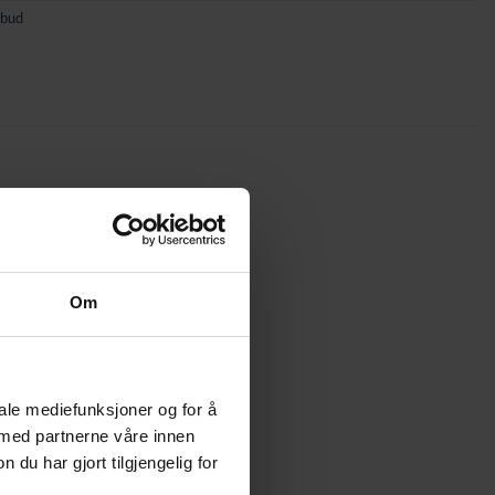
lbud
Om
iale mediefunksjoner og for å
 med partnerne våre innen
u har gjort tilgjengelig for