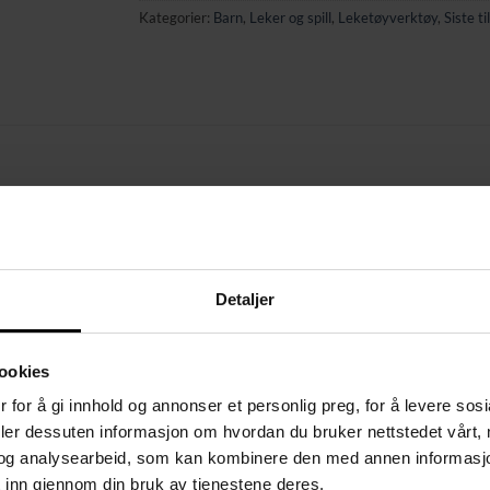
Kategorier:
Barn
,
Leker og spill
,
Leketøyverktøy
,
Siste ti
oduser som gir større kreativitet
le og mange andre tilbehør
e plass
g trener motorikk og presisjon
Detaljer
 en ekte håndverker
sk og komfortabel arbeidsplass
ansporteres
ookies
sterk og full av sjarm
 for å gi innhold og annonser et personlig preg, for å levere sos
deler dessuten informasjon om hvordan du bruker nettstedet vårt,
og analysearbeid, som kan kombinere den med annen informasjon d
 inn gjennom din bruk av tjenestene deres.