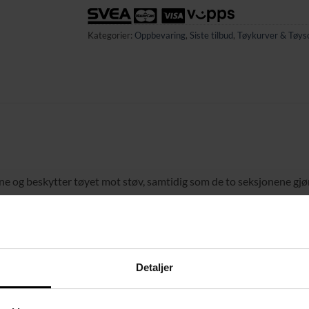
Kategorier:
Oppbevaring
,
Siste tilbud
,
Tøykurver & Tøys
 og beskytter tøyet mot støv, samtidig som de to seksjonene gjør d
 med en ekstra innerpose, slik at du kan bytte når én tas med til 
nert med pustende materiale gjør kurven stabil, vannbestandig o
Detaljer
skurven 90 liter, noe som passer en families klesvask i en hel uk