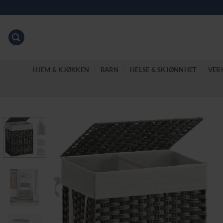
Skip
to
content
HJEM & KJØKKEN
BARN
HELSE & SKJØNNHET
VER