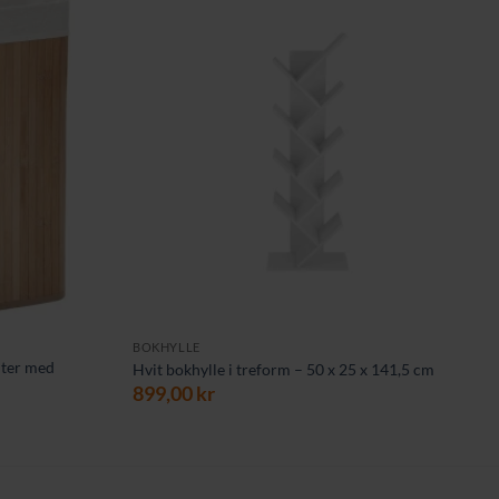
BOKHYLLE
iter med
Hvit bokhylle i treform – 50 x 25 x 141,5 cm
899,00
kr