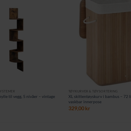
SYSTEMER
TØYKURVER & TØYSORTERING
ylle til vegg, 5 nivåer – vintage
XL skittentøyskurv i bambus – 72 l
vaskbar innerpose
329,00
kr