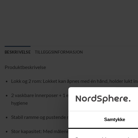
BESKRIVELSE
TILLEGGSINFORMASJON
Produktbeskrivelse
Lokk og 2 rom: Lokket kan åpnes med én hånd, holder lukt inne
2 vaskbare innerposer + 1 ekstra: Skittentøyskurven leveres
hygiene
Stabil ramme og pustende materiale: Robust stålramme kombi
Samtykke
Stor kapasitet: Med målene 33 × 46 × 60 cm rommer skittentøy