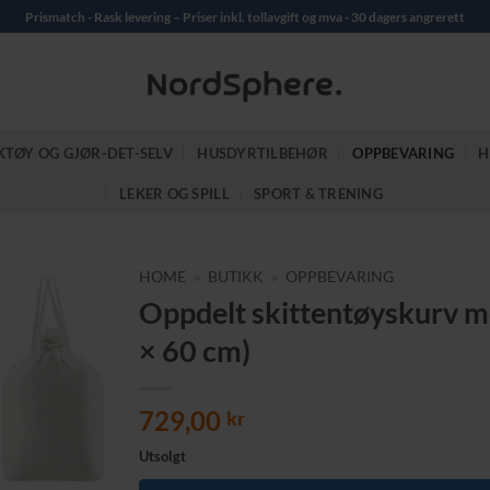
Prismatch - Rask levering – Priser inkl. tollavgift og mva - 30 dagers angrerett
KTØY OG GJØR-DET-SELV
HUSDYRTILBEHØR
OPPBEVARING
H
LEKER OG SPILL
SPORT & TRENING
HOME
»
BUTIKK
»
OPPBEVARING
Oppdelt skittentøyskurv med
× 60 cm)
729,00
kr
Utsolgt