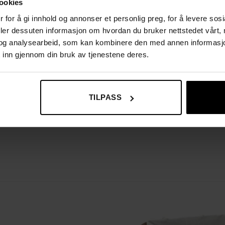
ookies
e undertøy, sokker og andre ømfintlige plagg i vaskemaskinen
 for å gi innhold og annonser et personlig preg, for å levere sos
deler dessuten informasjon om hvordan du bruker nettstedet vårt,
og analysearbeid, som kan kombinere den med annen informasjon d
 inn gjennom din bruk av tjenestene deres.
TILPASS