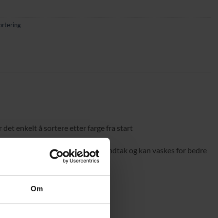
ortering
et enkelt å sortere etter farge fra start
vaskerommet. Innerposene har 2 håndtak og kan vaskes for bedre
g egnet også i fuktige rom
Om
e