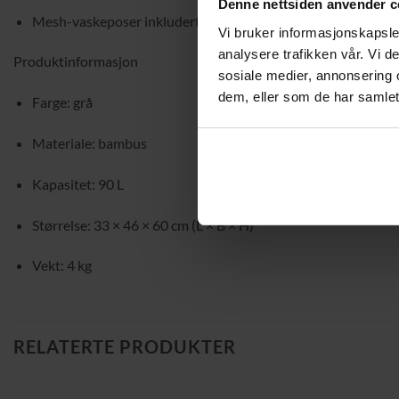
Denne nettsiden anvender c
Mesh-vaskeposer inkludert: 6 meshposer bidrar til å beskytt
Vi bruker informasjonskapsler
analysere trafikken vår. Vi 
Produktinformasjon
sosiale medier, annonsering 
dem, eller som de har samlet
Farge: grå
Materiale: bambus
Kapasitet: 90 L
Størrelse: 33 × 46 × 60 cm (L × B × H)
Vekt: 4 kg
RELATERTE PRODUKTER