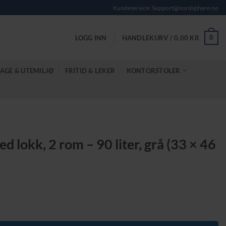
Kundeservice: Support@nordsphere.no
0
LOGG INN
HANDLEKURV /
0,00
KR
AGE & UTEMILJØ
FRITID & LEKER
KONTORSTOLER
 lokk, 2 rom – 90 liter, grå (33 × 46