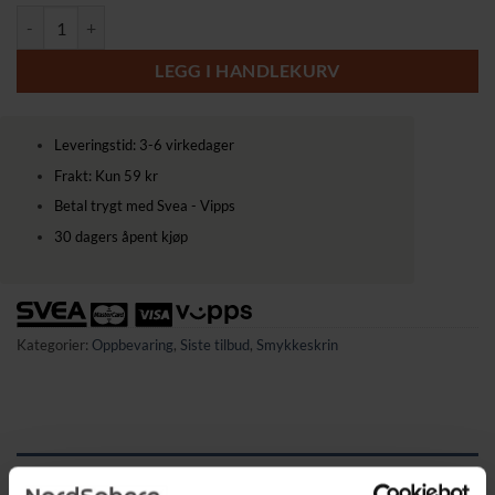
Smykkeskrin med svevende effekt, 20,5 × 24 × 11 cm antall
LEGG I HANDLEKURV
Leveringstid: 3-6 virkedager
Frakt: Kun 59 kr
Betal trygt med Svea - Vipps
30 dagers åpent kjøp
Kategorier:
Oppbevaring
,
Siste tilbud
,
Smykkeskrin
BESKRIVELSE