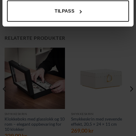
Perfekt gaveidé til bursdager, jubileer og andre spesielle
anledninger
TILPASS
RELATERTE PRODUKTER
SMYKKESKRIN
SMYKKESKRIN
Klokkeboks med glasslokk og 10
Smykkeskrin med svevende
rom – elegant oppbevaring for
effekt, 20,5 × 24 × 11 cm
10 klokker
269,00
kr
229,00
kr