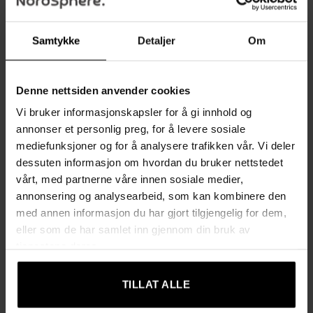
TILLEGGSINFORMASJON
Samtykke
Detaljer
Om
Elegant og original design i hvitt og gull med
metallhåndtak og en stilig «floating effect»
Denne nettsiden anvender cookies
Rikelig med dedikert oppbevaring, inkludert oppheng for
lange halskjeder
Vi bruker informasjonskapsler for å gi innhold og
annonser et personlig preg, for å levere sosiale
Ekstra plass til solbriller samt rom for øredobber, ringer og
mediefunksjoner og for å analysere trafikken vår. Vi deler
armbånd
dessuten informasjon om hvordan du bruker nettstedet
vårt, med partnerne våre innen sosiale medier,
Praktiske løsninger med tilpassbare
annonsering og analysearbeid, som kan kombinere den
oppbevaringsseksjoner og avtakbare skillevegger
med annen informasjon du har gjort tilgjengelig for dem,
eller som de har samlet inn gjennom din bruk av
Håndtak som gjør det enkelt å løfte opp topplaten
tjenestene deres.
Stabil og beskyttende konstruksjon med MDF-ramme og
TILLAT ALLE
myk fløyelsfôring som beskytter mot støv og riper