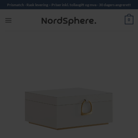
Skip
Prismatch - Rask levering – Priser inkl. tollavgift og mva - 30 dagers angrerett
to
content
0