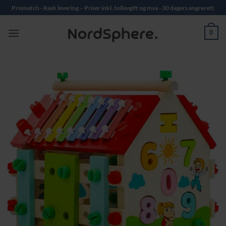
Skip
Prismatch - Rask levering – Priser inkl. tollavgift og mva - 30 dagers angrerett
to
content
0