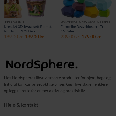
LEKER OG SPILL
MONTESSORI & PEDAGOGISKE LEKER
Kreativt 3D-byggesett Blomst
Fargerike Byggeklosser i Tre –
for Barn – 172 Deler
16 Deler
Opprinnelig
Nåværende
Opprinnelig
Nåvær
189,00
kr
139,00
kr
239,00
kr
179,00
kr
pris
pris
pris
pris
var:
er:
var:
er:
189,00 kr.
139,00 kr.
239,00 kr.
179,00 
Hos Nordsphere tilbyr vi smarte produkter for hjem, hage og
fritid til konkurransedyktige priser. Gjør hverdagen enklere
og legg til rette for et mer aktivt og praktisk liv.
Hjelp & kontakt