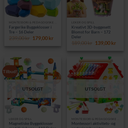
MONTESSORI & PEDAGOGISKE LEKER
LEKER OG SPILL
Fargerike Byggeklosser i
Kreativt 3D-byggesett
Tre – 16 Deler
Blomst for Barn – 172
Deler
Opprinnelig
Nåværende
239,00
kr
179,00
kr
Opprinnelig
Nåvæ
pris
pris
189,00
kr
139,00
kr
pris
pris
var:
er:
var:
er:
239,00 kr.
179,00 kr.
189,00 kr.
139,0
Tilbud!
UTSOLGT
UTSOLGT
LEKER OG SPILL
MONTESSORI & PEDAGOGISKE LEKER
Magnetiske Byggeklosser
Montessori aktivitets- og