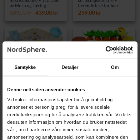
med Kulebane – 110 Deler
sorteringshus i tre –
av Moro og Læring
lærende leke for barn
Opprinnelig
Nåværende
589,00
kr
439,00
kr
299,00
kr
pris
pris
var:
er:
589,00 kr.
439,00 kr.
Tilbud!
UTSOLGT
UTSOLGT
Samtykke
Detaljer
Om
Denne nettsiden anvender cookies
LEKER OG SPILL
MONTESSORI & PEDAGOGISKE LEKER
Vi bruker informasjonskapsler for å gi innhold og
Pedagogisk trekube med
Pedagogisk
sorteringsklosser –
tresorteringskube –
annonser et personlig preg, for å levere sosiale
sansestimulerende lek for
læring, lek og utvikling i ett
mediefunksjoner og for å analysere trafikken vår. Vi deler
barn
Opprinnelig
Nåvæ
279,00
kr
219,00
kr
dessuten informasjon om hvordan du bruker nettstedet
199,00
kr
pris
pris
var:
er:
vårt, med partnerne våre innen sosiale medier,
279,00 kr.
219,0
annonsering og analysearbeid, som kan kombinere den