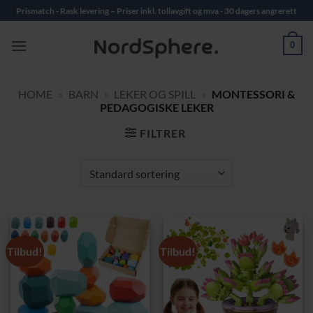
Skip
Prismatch - Rask levering – Priser inkl. tollavgift og mva - 30 dagers angrerett
to
content
0
HOME
»
BARN
»
LEKER OG SPILL
»
MONTESSORI &
PEDAGOGISKE LEKER
FILTRER
Tilbud!
Tilbud!