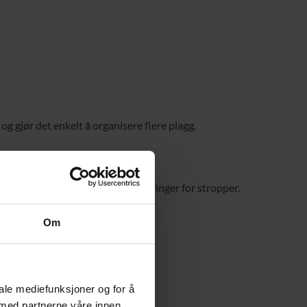
 gjør det enkelt å organisere flere plagg.
jon.
ps, belte eller skjerf, samt utsparinger for stropper.
Om
iale mediefunksjoner og for å
 med partnerne våre innen