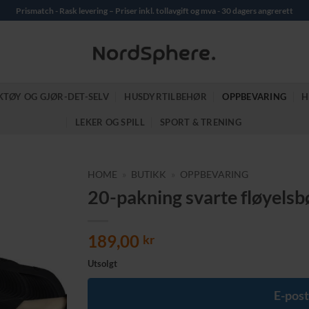
Prismatch - Rask levering – Priser inkl. tollavgift og mva - 30 dagers angrerett
KTØY OG GJØR-DET-SELV
HUSDYRTILBEHØR
OPPBEVARING
H
LEKER OG SPILL
SPORT & TRENING
HOME
»
BUTIKK
»
OPPBEVARING
20-pakning svarte fløyelsb
189,00
kr
Utsolgt
E-post