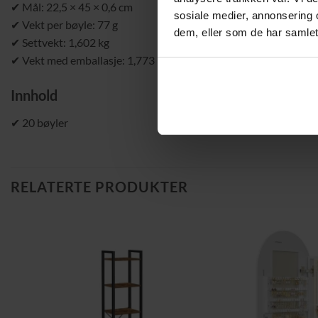
✔ Mål: 22,5 × 45 × 0,6 cm
sosiale medier, annonsering 
✔ Vekt per bøyle: 77 g
dem, eller som de har samlet
✔ Settvekt: 1,602 kg
✔ Vekt med emballasje: 1,773 kg
Innhold
✔ 20 bøyler
RELATERTE PRODUKTER