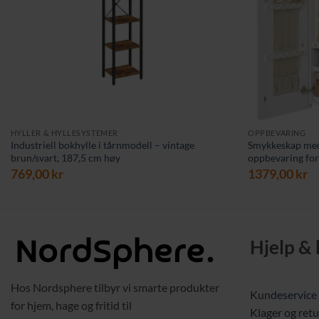
HYLLER & HYLLESYSTEMER
OPPBEVARING
Industriell bokhylle i tårnmodell – vintage
Smykkeskap med 
brun/svart, 187,5 cm høy
oppbevaring for
769,00
kr
1379,00
kr
Hjelp &
Hos Nordsphere tilbyr vi smarte produkter
Kundeservice
for hjem, hage og fritid til
Klager og retu