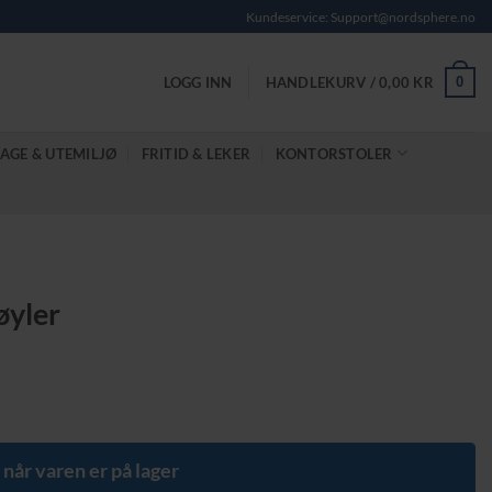
Kundeservice: Support@nordsphere.no
0
LOGG INN
HANDLEKURV /
0,00
KR
AGE & UTEMILJØ
FRITID & LEKER
KONTORSTOLER
øyler
 når varen er på lager