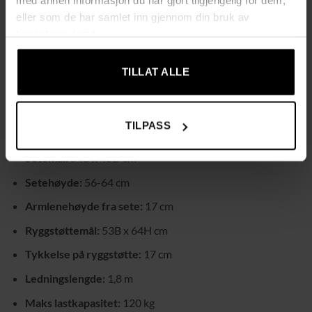
med annen informasjon du har gjort tilgjengelig for dem,
hjemmet eller kontoret.
eller som de har samlet inn gjennom din bruk av
tjenestene deres.
Tekniske data:
Farge:
Grå
TILLAT ALLE
Materiale:
Mikrofiber (100% polyester), Skum, MDF, Stål
Mål (stående):
66B x 74D x 114-121,5H cm
TILPASS
Mål (liggende):
65B x 120D x 93H cm
Setemål:
54B x 46D cm
Setehøyde:
56-64 cm
Armlenehøyde fra sete:
17 cm
Ryggstøttemål:
53B x 64H cm
Tykkelse på ryggstøtte:
17 cm
Ledningslengde:
1,8 m
Maks lastkapasitet:
120 kg