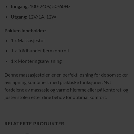
Inngang:
100-240V, 50/60Hz
Utgang:
12V/1A, 12W
Pakken inneholder:
1 x Massasjestol
1 x Trådbundet fjernkontroll
1 x Monteringsanvisning
Denne massasjestolen er en perfekt løsning for de som søker
avslapning kombinert med praktiske funksjoner. Nyt
fordelene av massasje og varme hjemme eller på kontoret, og
juster stolen etter dine behov for optimal komfort.
RELATERTE PRODUKTER