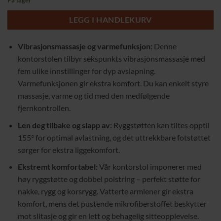
På lager
LEGG I HANDLEKURV
Vibrasjonsmassasje og varmefunksjon:
Denne
kontorstolen tilbyr sekspunkts vibrasjonsmassasje med
fem ulike innstillinger for dyp avslapning.
Varmefunksjonen gir ekstra komfort. Du kan enkelt styre
massasje, varme og tid med den medfølgende
fjernkontrollen.
Len deg tilbake og slapp av:
Ryggstøtten kan tiltes opptil
155° for optimal avlastning, og det uttrekkbare fotstøttet
sørger for ekstra liggekomfort.
Ekstremt komfortabel:
Vår kontorstol imponerer med
høy ryggstøtte og dobbel polstring – perfekt støtte for
nakke, rygg og korsrygg. Vatterte armlener gir ekstra
komfort, mens det pustende mikrofiberstoffet beskytter
mot slitasje og gir en lett og behagelig sitteopplevelse.