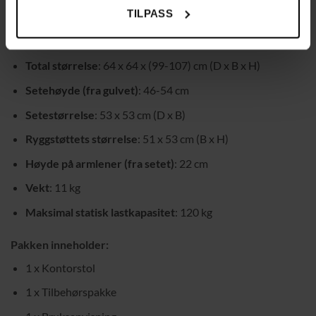
TILPASS
Farge
: Pastellrosa
Materiale
: Plast, skum, nylon, stål
Total størrelse
: 64 x 64 x (99-107) cm (D x B x H)
Setehøyde (fra gulvet)
: 46-54 cm
Setestørrelse
: 53 x 53 cm (D x B)
Ryggstøttets størrelse
: 51 x 53 cm (B x H)
Høyde på armlener (fra setet)
: 22 cm
Vekt
: 11 kg
Maksimal statisk lastkapasitet
: 120 kg
Pakken inneholder:
1 x Kontorstol
1 x Tilbehørspakke