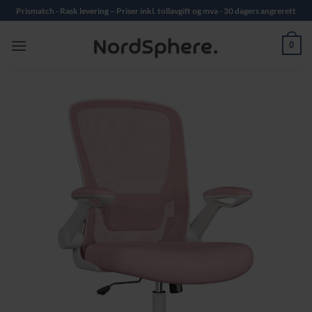
Skip
Prismatch - Rask levering – Priser inkl. tollavgift og mva - 30 dagers angrerett
to
content
0