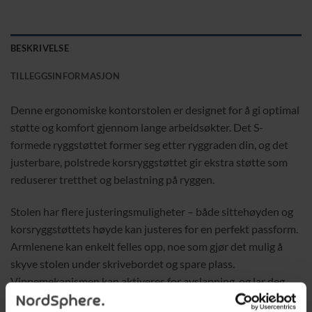
BESKRIVELSE
TILLEGGSINFORMASJON
Denne ergonomiske kontorstolen er designet for å gi optimal
støtte og komfort gjennom lange arbeidsøkter. Det S-
formede ryggstøttet former seg etter ryggraden din, og det
justerbare, polstrede korsryggstøttet gir ekstra støtte som
reduserer tretthet og belastning på ryggen.
Stolen har flere justeringsmuligheter – både sittehøyden og
korsryggstøttets høyde kan justeres for en perfekt passform.
Armlenene kan enkelt felles opp, noe som gjør det mulig å
skyve stolen under skrivebordet og spare plass.
Vippemekanismen kan aktiveres for avslapning, og lar deg
lene stolen bakover fra 90° til 105°.