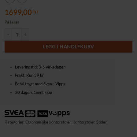
1699,00
kr
På lager
Ergonomisk kontorstol med justerbar korsryggstøtte og vippemekanism
LEGG I HANDLEKURV
Leveringstid: 3-6 virkedager
Frakt: Kun 59 kr
Betal trygt med Svea - Vipps
30 dagers åpent kjøp
Kategorier:
Ergonomiske kontorstoler
,
Kontorstoler
,
Stoler