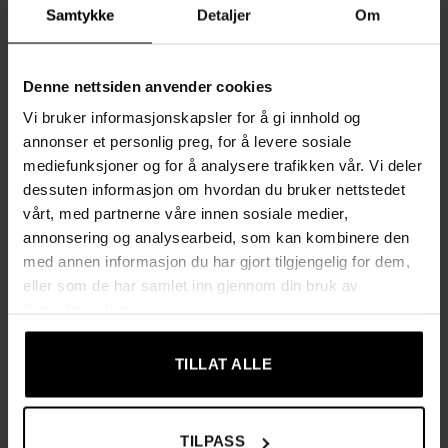
Samtykke
Detaljer
Om
Stillegående drift
Styres med intuitive knapper
Denne nettsiden anvender cookies
Vi bruker informasjonskapsler for å gi innhold og
Lampe-timer: 5 timer
annonser et personlig preg, for å levere sosiale
mediefunksjoner og for å analysere trafikken vår. Vi deler
Vanntank: 450 ml
dessuten informasjon om hvordan du bruker nettstedet
vårt, med partnerne våre innen sosiale medier,
6 LED-lys
annonsering og analysearbeid, som kan kombinere den
med annen informasjon du har gjort tilgjengelig for dem,
8 lysfarger
eller som de har samlet inn gjennom din bruk av
tjenestene deres.
Sklisikker silikonring under
Mulighet for bruk av eteriske oljer
TILLAT ALLE
Materialer av høy kvalitet
TILPASS