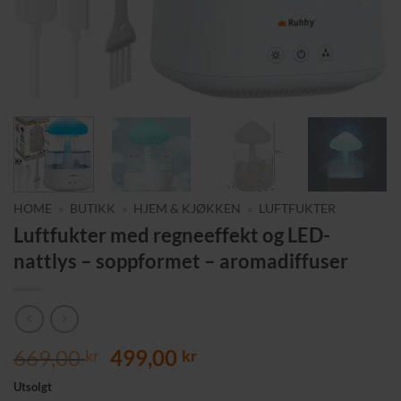
HOME
»
BUTIKK
»
HJEM & KJØKKEN
»
LUFTFUKTER
Luftfukter med regneeffekt og LED-
nattlys – soppformet – aroma­diffuser
Opprinnelig
Nåværende
669,00
499,00
kr
kr
pris
pris
Utsolgt
var:
er: