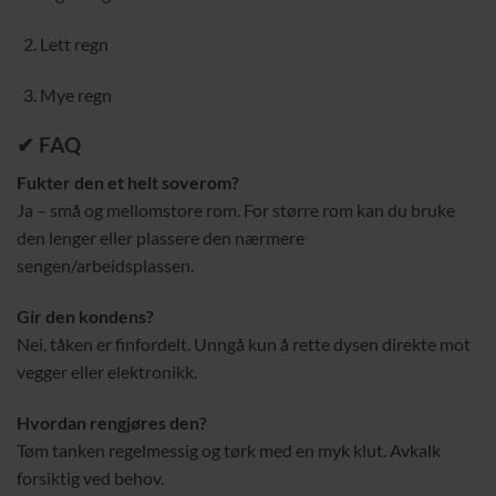
Lett regn
Mye regn
✔ FAQ
Fukter den et helt soverom?
Ja – små og mellomstore rom. For større rom kan du bruke
den lenger eller plassere den nærmere
sengen/arbeidsplassen.
Gir den kondens?
Nei, tåken er finfordelt. Unngå kun å rette dysen direkte mot
vegger eller elektronikk.
Hvordan rengjøres den?
Tøm tanken regelmessig og tørk med en myk klut. Avkalk
forsiktig ved behov.