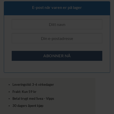
669,00 kr.
499,00 kr.
E-post når varen er på lager
Leveringstid: 3-6 virkedager
Frakt: Kun 59 kr
Betal trygt med Svea - Vipps
30 dagers åpent kjøp