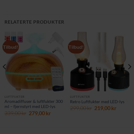
RELATERTE PRODUKTER
Tilbud!
Tilbud!
LUFTFUKTER
LUFTFUKTER
Aromadiffuser & luftfukter 300
Retro Luftfukter med LED-lys
ml – fjernstyrt med LED-lys
Opprinnelig
Nåvær
299,00
kr
219,00
kr
rende
Opprinnelig
Nåværende
339,00
kr
279,00
kr
pris
pris
pris
pris
var:
er:
var:
er:
299,00 kr.
219,00 
 kr.
339,00 kr.
279,00 kr.