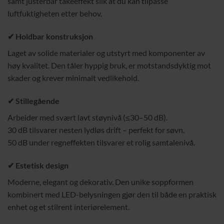
samt justerbar tåkeeffekt slik at du kan tilpasse
luftfuktigheten etter behov.
✔ Holdbar konstruksjon
Laget av solide materialer og utstyrt med komponenter av
høy kvalitet. Den tåler hyppig bruk, er motstandsdyktig mot
skader og krever minimalt vedlikehold.
✔ Stillegående
Arbeider med svært lavt støynivå (≤30–50 dB).
30 dB tilsvarer nesten lydløs drift – perfekt for søvn.
50 dB under regneffekten tilsvarer et rolig samtalenivå.
✔ Estetisk design
Moderne, elegant og dekorativ. Den unike soppformen
kombinert med LED-belysningen gjør den til både en praktisk
enhet og et stilrent interiørelement.