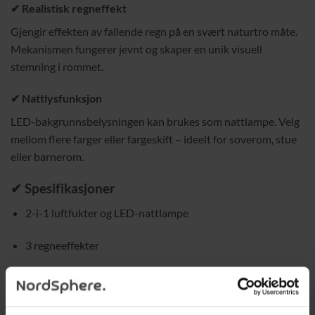
✔ Realistisk regneffekt
Gjengir effekten av fallende regn på en svært naturtro måte.
Mekanismen fungerer jevnt og skaper en unik visuell
stemning i rommet.
✔ Nattlysfunksjon
LED-bakgrunnsbelysningen kan brukes som nattlampe. Velg
mellom flere farger eller fargeskift – ideelt for soverom, stue
eller barnerom.
✔ Spesifikasjoner
2-i-1 luftfukter og LED-nattlampe
3 regneeffekter
Estetisk og unik design
Multifunksjonell