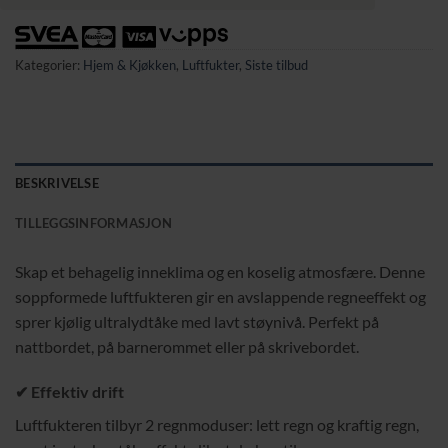
Kategorier:
Hjem & Kjøkken
,
Luftfukter
,
Siste tilbud
BESKRIVELSE
TILLEGGSINFORMASJON
Skap et behagelig inneklima og en koselig atmosfære. Denne
soppformede luftfukteren gir en avslappende regneeffekt og
sprer kjølig ultralydtåke med lavt støynivå. Perfekt på
nattbordet, på barnerommet eller på skrivebordet.
✔ Effektiv drift
Luftfukteren tilbyr 2 regnmoduser: lett regn og kraftig regn,