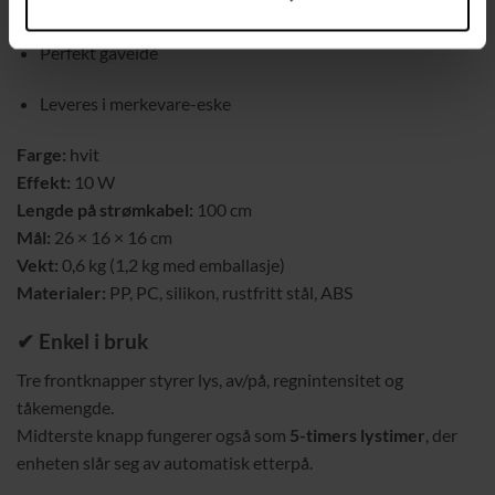
Trygt emballert
Perfekt gaveidé
Leveres i merkevare-eske
Farge:
hvit
Effekt:
10 W
Lengde på strømkabel:
100 cm
Mål:
26 × 16 × 16 cm
Vekt:
0,6 kg (1,2 kg med emballasje)
Materialer:
PP, PC, silikon, rustfritt stål, ABS
✔ Enkel i bruk
Tre frontknapper styrer lys, av/på, regnintensitet og
tåkemengde.
Midterste knapp fungerer også som
5-timers lys­timer
, der
enheten slår seg av automatisk etterpå.