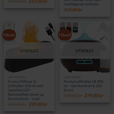
Opprinnelig
Nåværende
299,00
kr
219,00
kr
medfølgende duftoljer
pris
pris
319,00
kr
var:
er:
299,00 kr.
219,00 kr.
Tilbud!
Tilbud!
UTSOLGT
UTSOLGT
LUFTFUKTER
LUFTFUKTER
Aroma Diffuser &
Aroma Luftfukter LB 300
Luftfukter 250 ml med
ml – fjernkontroll & LED
realistisk LED-
(brun)
flammeeffekt, timer og
Opprinnelig
Nåvæ
339,00
kr
279,00
kr
fjernkontroll – svart
pris
pris
Opprinnelig
Nåværende
389,00
kr
299,00
kr
var:
er:
pris
pris
339,00 kr.
279,0
var:
er: