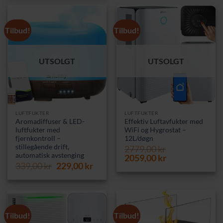
389,00 kr.
299,00 kr.
Tilbud!
Tilbud!
UTSOLGT
UTSOLGT
LUFTFUKTER
LUFTFUKTER
Aromadiffuser & LED-
Effektiv Luftavfukter med
luftfukter med
WiFi og Hygrostat –
fjernkontroll –
12L/døgn
stillegående drift,
2779,00
kr
automatisk avstenging
Opprinnelig
Nåværende
2059,00
kr
Opprinnelig
Nåværende
339,00
kr
229,00
kr
pris
pris
pris
pris
var:
er:
var:
er:
2779,00 kr.
2059,00 kr.
339,00 kr.
229,00 kr.
Tilbud!
Tilbud!