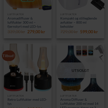
LUFTFUKTER
LUFTFUKTER
Aromadiffuser &
Kompakt og stillegående
luftfukter 300 ml –
avfukter – 800 ml
fjernstyrt med LED-lys
beholder
Opprinnelig
Nåværende
Opprinnelig
Nåvæ
339,00
kr
279,00
kr
729,00
kr
599,00
kr
pris
pris
pris
pris
var:
er:
var:
er:
339,00 kr.
279,00 kr.
729,00 kr.
599,0
Tilbud!
UTSOLGT
LUFTFUKTER
LUFTFUKTER
Retro Luftfukter med LED-
Aroma Diffuser &
lys
Luftfukter 200 ml med 14
LED-nyanser, timer og 3