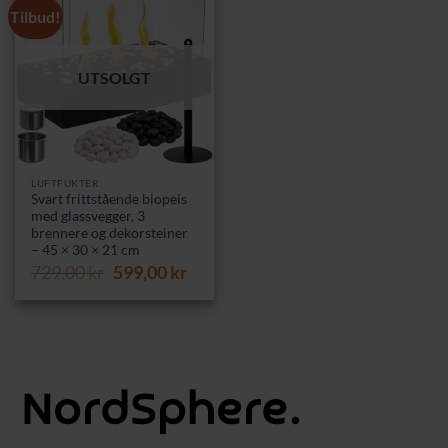
Tilbud!
UTSOLGT
LUFTFUKTER
Svart frittstående biopeis
med glassvegger, 3
brennere og dekorsteiner
– 45 × 30 × 21 cm
Opprinnelig
Nåværende
729,00
kr
599,00
kr
pris
pris
var:
er:
729,00 kr.
599,00 kr.