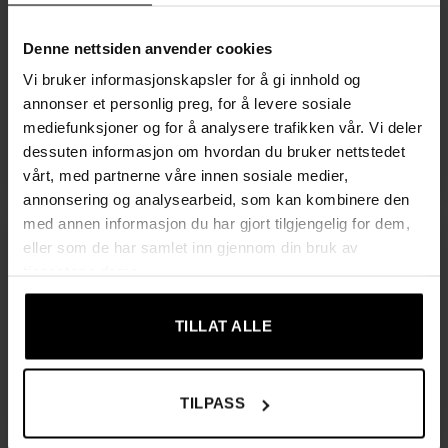
Denne nettsiden anvender cookies
LUFTFUKTER
LUFTFUKTER
Vi bruker informasjonskapsler for å gi innhold og
Kompakt 2-i-1 avfukter
Kompakt luftavfukter
annonser et personlig preg, for å levere sosiale
med stillegående drift og
1400 ml i svart med LED-
avløpstilkobling – 1,8 L
lys, timerfunksjon & auto-
mediefunksjoner og for å analysere trafikken vår. Vi deler
kapasitet
off – 17 × 17 × 31,5 cm
dessuten informasjon om hvordan du bruker nettstedet
Opprinnelig
Nåværende
Opprinnelig
Nåvæ
1119,00
kr
929,00
kr
669,00
kr
549,00
kr
vårt, med partnerne våre innen sosiale medier,
pris
pris
pris
pris
var:
er:
var:
er:
annonsering og analysearbeid, som kan kombinere den
1119,00 kr.
929,00 kr.
669,00 kr.
549,0
med annen informasjon du har gjort tilgjengelig for dem,
eller som de har samlet inn gjennom din bruk av
Tilbud!
tjenestene deres.
UTSOLGT
UTSOLGT
TILLAT ALLE
TILPASS
LUFTFUKTER
LUFTFUKTER
Luftfukter med LED-lys
luftfukter med led-lys og