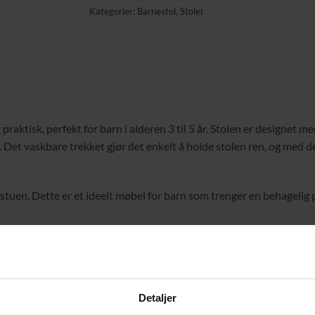
Kategorier:
Barnestol
,
Stoler
tisk, perfekt for barn i alderen 3 til 5 år. Stolen er designet me
 Det vaskbare trekket gjør det enkelt å holde stolen ren, og med d
stuen. Dette er et ideelt møbel for barn som trenger en behagelig pla
Detaljer