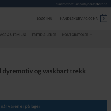
Kundeservice: Support@nordsphere.no
0
LOGG INN
HANDLEKURV /
0,00
KR
AGE & UTEMILJØ
FRITID & LEKER
KONTORSTOLER
 dyremotiv og vaskbart trekk
 når varen er på lager