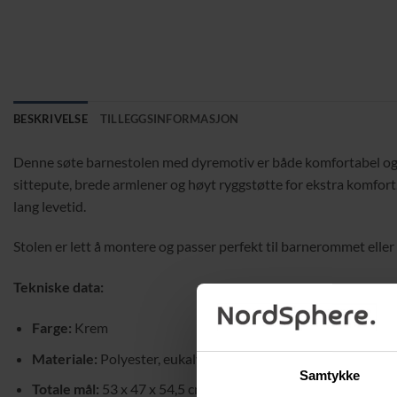
BESKRIVELSE
TILLEGGSINFORMASJON
Denne søte barnestolen med dyremotiv er både komfortabel og prak
sittepute, brede armlener og høyt ryggstøtte for ekstra komfort.
lang levetid.
Stolen er lett å montere og passer perfekt til barnerommet eller 
Tekniske data:
Farge:
Krem
Materiale:
Polyester, eukalyptustre, skum
Samtykke
Totale mål:
53 x 47 x 54,5 cm (L x B x H)