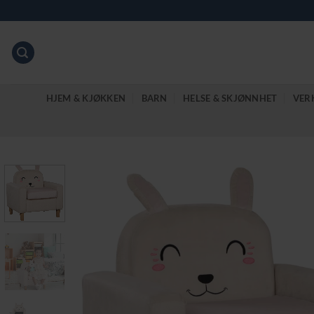
Skip
to
content
HJEM & KJØKKEN
BARN
HELSE & SKJØNNHET
VER