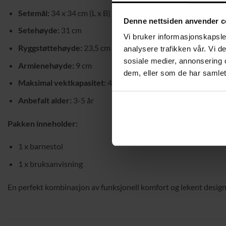
Setemål:
34 x 34 cm (L x B)
Denne nettsiden anvender c
Setehøyde:
31 cm
Vi bruker informasjonskapsler
Ryggstøttehøyde:
23,5 cm
analysere trafikken vår. Vi 
sosiale medier, annonsering 
Armlenehøyde:
9 cm
dem, eller som de har samlet
Maksimal vektkapasitet:
45 kg
Anbefalt alder:
3-5 år
Pakken inneholder:
1 x barnestol
1 x bruksanvisning
En perfekt kombinasjon av funksjonell komfort og lekent design