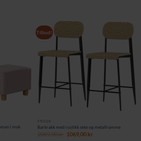
Tilbud!
STOLER
toman i myk
Barkrakk med rustikk sete og metallramme
Opprinnelig
Nåværende
2069,00
kr
1069,00
kr
pris
pris