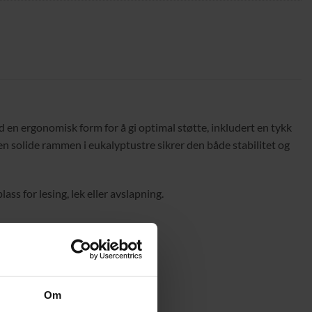
d en ergonomisk form for å gi optimal støtte, inkludert en tykk
en solide rammen i eukalyptustre sikrer den både stabilitet og
ss for lesing, lek eller avslapning.
Om