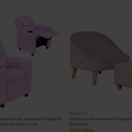
BARNESTOL
nesofa med Justerbart Ryggstøtte
Søtt barnesett med lenestol og ot
ntasi for Barn 3–6 år
fløyelslook
1399,00
kr