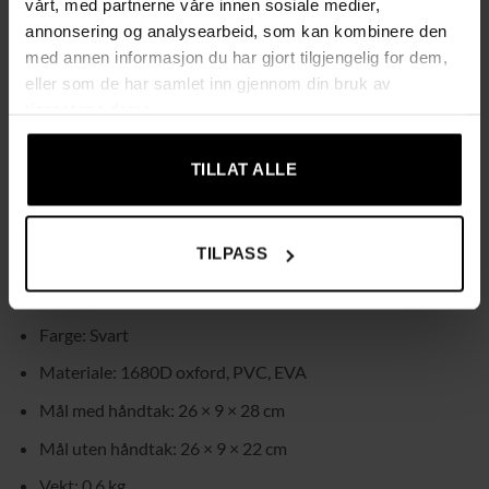
vårt, med partnerne våre innen sosiale medier,
vil ha en strukturert løsning i stedet for en vanlig
annonsering og analysearbeid, som kan kombinere den
toalettmappe der alt havner i én og samme haug.
med annen informasjon du har gjort tilgjengelig for dem,
eller som de har samlet inn gjennom din bruk av
Innsiden består av harde, stabile seksjoner som kan justeres
tjenestene deres.
etter dine behov. Du kan flytte på rommene for å få plass til
større produkter som foundations, paletter og flasker,
TILLAT ALLE
samtidig som mindre produkter og børster får egne, tydelige
plasser. På den måten ser du med én gang hva du har med
deg, og slipper å grave rundt.
TILPASS
SPESIFIKASJON
Farge: Svart
Materiale: 1680D oxford, PVC, EVA
Mål med håndtak: 26 × 9 × 28 cm
Mål uten håndtak: 26 × 9 × 22 cm
Vekt: 0,6 kg