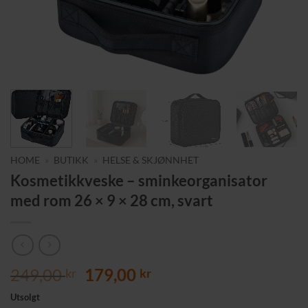
HOME
»
BUTIKK
»
HELSE & SKJØNNHET
Kosmetikkveske – sminkeorganisator
med rom 26 × 9 × 28 cm, svart
Opprinnelig
Nåværende
249,00
179,00
kr
kr
pris
pris
Utsolgt
var:
er: