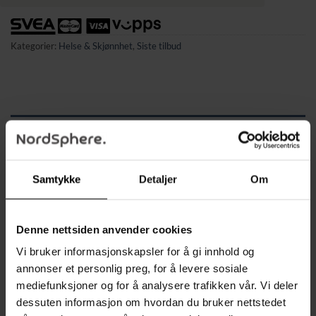
Kategorier:
Helse & Skjønnhet
,
Siste tilbud
BESKRIVELSE
TILLEGGSINFORMASJON
Samtykke
Detaljer
Om
Hold orden på all sminke på ett sted. Denne
kosmetikkvesken er en solid sminkeorganisator med harde
seksjoner, justerbare rom og praktisk håndtak. Perfekt både
Denne nettsiden anvender cookies
hjemme på sminkebordet og når du vil ta med
Vi bruker informasjonskapsler for å gi innhold og
favorittproduktene dine på reise.
annonser et personlig preg, for å levere sosiale
mediefunksjoner og for å analysere trafikken vår. Vi deler
En god kosmetikkveske gjør hverdagen enklere, både hjemme
dessuten informasjon om hvordan du bruker nettstedet
og på reise. Denne sminkeorganisatoren er laget for deg som