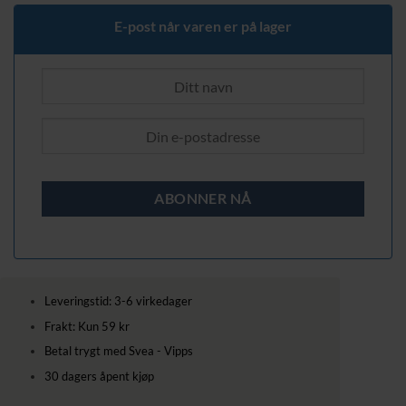
249,00 kr.
179,00 kr.
E-post når varen er på lager
Leveringstid: 3-6 virkedager
Frakt: Kun 59 kr
Betal trygt med Svea - Vipps
30 dagers åpent kjøp