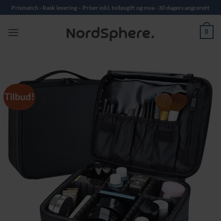
Skip
Prismatch - Rask levering – Priser inkl. tollavgift og mva - 30 dagers angrerett
to
content
0
Tilbud!