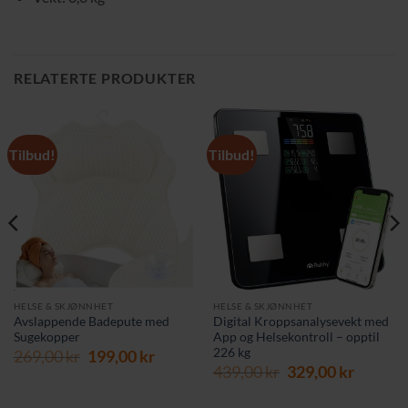
RELATERTE PRODUKTER
Tilbud!
Tilbud!
HELSE & SKJØNNHET
HELSE & SKJØNNHET
Avslappende Badepute med
Digital Kroppsanalysevekt med
Sugekopper
App og Helsekontroll – opptil
226 kg
rende
Opprinnelig
Nåværende
269,00
kr
199,00
kr
Opprinnelig
Nåvær
pris
pris
439,00
kr
329,00
kr
pris
pris
var:
er:
var:
er:
 kr.
269,00 kr.
199,00 kr.