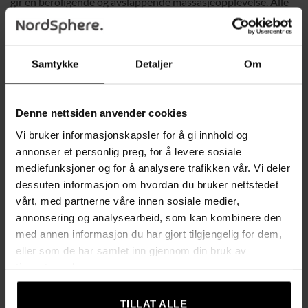
gir en beroligende og avslappende massasjeopplevelse. Alle
funksjonene styres enkelt med en trådbundet fjernkontroll,
som kan oppbevares praktisk i side-lommen når den ikke er i
bruk.
Samtykke
Detaljer
Om
Det høye ryggstøttet kan justeres opp til 135 grader, og et
uttrekkbart fotstøtte sørger for maksimal komfort. Myke
Denne nettsiden anvender cookies
armlener og en polstret pute gir ekstra komfort, noe som gjør
Vi bruker informasjonskapsler for å gi innhold og
denne stolen ideell for både arbeid og avslapning.
annonser et personlig preg, for å levere sosiale
Spesifikasjoner:
mediefunksjoner og for å analysere trafikken vår. Vi deler
dessuten informasjon om hvordan du bruker nettstedet
360 graders svingbar
: Full bevegelsesfrihet
vårt, med partnerne våre innen sosiale medier,
Massasjefunksjon
: 6 vibrasjonspunkter (rygg, korsrygg,
annonsering og analysearbeid, som kan kombinere den
lår)
med annen informasjon du har gjort tilgjengelig for dem,
eller som de har samlet inn gjennom din bruk av
Varmefunksjon
: Integrert i korsryggen for økt
tjenestene deres.
blodsirkulasjon
Fjernkontroll
: Enkel styring av alle funksjoner
TILLAT ALLE