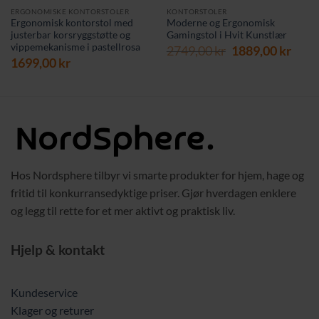
ERGONOMISKE KONTORSTOLER
KONTORSTOLER
Ergonomisk kontorstol med
Moderne og Ergonomisk
justerbar korsryggstøtte og
Gamingstol i Hvit Kunstlær
vippemekanisme i pastellrosa
Opprinnelig
Nåv
2749,00
kr
1889,00
kr
1699,00
kr
pris
pris
var:
er:
2749,00 kr.
1889,
Hos Nordsphere tilbyr vi smarte produkter for hjem, hage og
fritid til konkurransedyktige priser. Gjør hverdagen enklere
og legg til rette for et mer aktivt og praktisk liv.
Hjelp & kontakt
Kundeservice
Klager og returer