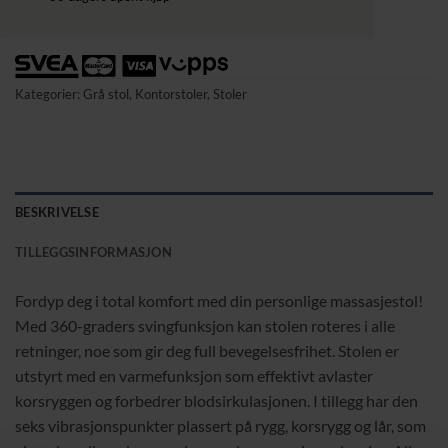
Kategorier:
Grå stol
,
Kontorstoler
,
Stoler
BESKRIVELSE
TILLEGGSINFORMASJON
Fordyp deg i total komfort med din personlige massasjestol!
Med 360-graders svingfunksjon kan stolen roteres i alle
retninger, noe som gir deg full bevegelsesfrihet. Stolen er
utstyrt med en varmefunksjon som effektivt avlaster
korsryggen og forbedrer blodsirkulasjonen. I tillegg har den
seks vibrasjonspunkter plassert på rygg, korsrygg og lår, som