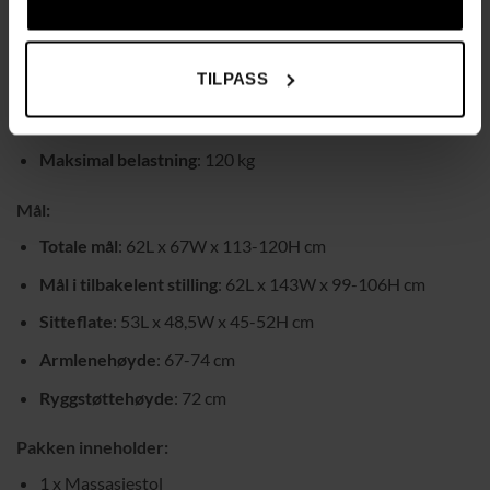
Justerbart ryggstøtte og fotstøtte
: Ryggvinkel opp til
135° og uttrekkbart fotstøtte
TILPASS
Farge
: Grå
Materiale
: Mikrofiber, skum, PU-hjul, nylonbase
Maksimal belastning
: 120 kg
Mål:
Totale mål
: 62L x 67W x 113-120H cm
Mål i tilbakelent stilling
: 62L x 143W x 99-106H cm
Sitteflate
: 53L x 48,5W x 45-52H cm
Armlenehøyde
: 67-74 cm
Ryggstøttehøyde
: 72 cm
Pakken inneholder:
1 x Massasjestol