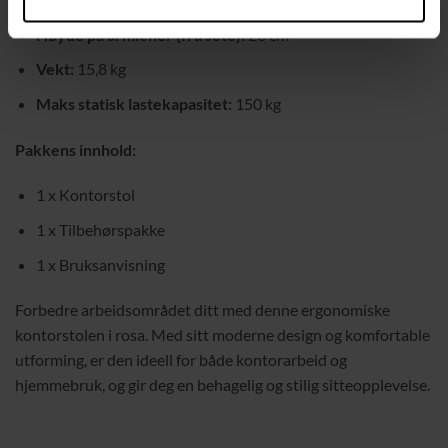
Høyde på armlener (fra sete):
26 cm
Vekt:
15,8 kg
Maks statisk lastekapasitet:
150 kg
Pakkens innhold:
1 x Kontorstol
1 x Tilbehørspakke
1 x Bruksanvisning
Forbedre arbeidsområdet ditt med denne ergonomiske
kontorstolen i rosa. Med sitt moderne design og komfortable
utforming, er den ideell for både kontorarbeid og
hjemmebruk, og gir deg en behagelig og stilig sitteopplevelse.