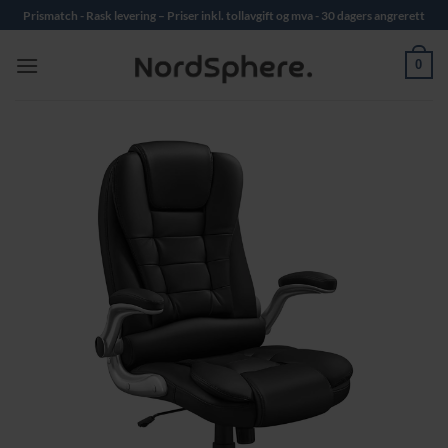
Skip
Prismatch - Rask levering – Priser inkl. tollavgift og mva - 30 dagers angrerett
to
content
0