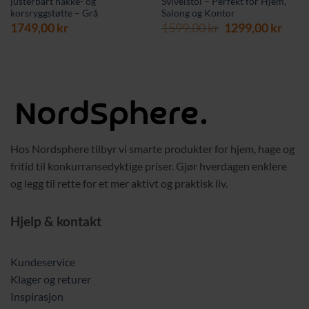
justerbart nakke- og
Svivelstol – Perfekt for Hjem,
korsryggstøtte – Grå
Salong og Kontor
Opprinnelig
Nåv
1749,00
kr
1599,00
kr
1299,00
kr
pris
pris
var:
er:
1599,00 kr.
1299,
Hos Nordsphere tilbyr vi smarte produkter for hjem, hage og
fritid til konkurransedyktige priser. Gjør hverdagen enklere
og legg til rette for et mer aktivt og praktisk liv.
Hjelp & kontakt
Kundeservice
Klager og returer
Inspirasjon