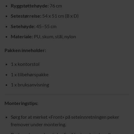
Ryggstøttehøyde:
76 cm
Setestørrelse:
54 x 51 cm (B x D)
Setehøyde:
45–55 cm
Materiale:
PU, skum, stål, nylon
Pakken inneholder:
1 x kontorstol
1 x tilbehørspakke
1 x bruksanvisning
Monteringstips:
Sørg for at merket «Front» på seteinnretningen peker
fremover under montering.