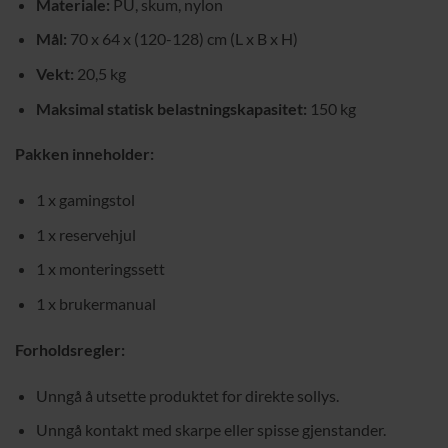
Materiale:
PU, skum, nylon
Mål:
70 x 64 x (120-128) cm (L x B x H)
Vekt:
20,5 kg
Maksimal statisk belastningskapasitet:
150 kg
Pakken inneholder:
1 x gamingstol
1 x reservehjul
1 x monteringssett
1 x brukermanual
Forholdsregler:
Unngå å utsette produktet for direkte sollys.
Unngå kontakt med skarpe eller spisse gjenstander.