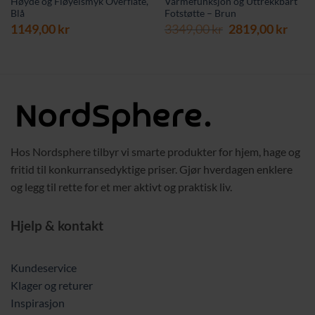
Høyde og Fløyelsmyk Overflate,
Varmefunksjon og Uttrekkbart
Blå
Fotstøtte – Brun
rende
Opprinnelig
Nåv
1149,00
kr
3349,00
kr
2819,00
kr
pris
pris
var:
er:
 kr.
3349,00 kr.
2819,
Hos Nordsphere tilbyr vi smarte produkter for hjem, hage og
fritid til konkurransedyktige priser. Gjør hverdagen enklere
og legg til rette for et mer aktivt og praktisk liv.
Hjelp & kontakt
Kundeservice
Klager og returer
Inspirasjon