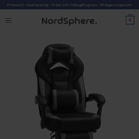
Skip
Prismatch - Rask levering – Priser inkl. tollavgift og mva - 30 dagers angrerett
to
content
0