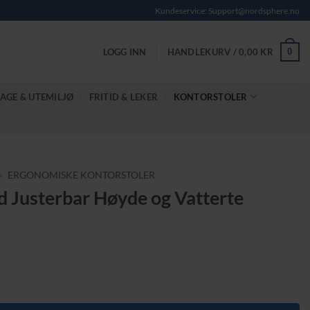
Kundeservice: Support@nordsphere.no
0
LOGG INN
HANDLEKURV /
0,00
KR
AGE & UTEMILJØ
FRITID & LEKER
KONTORSTOLER
»
ERGONOMISKE KONTORSTOLER
 Justerbar Høyde og Vatterte