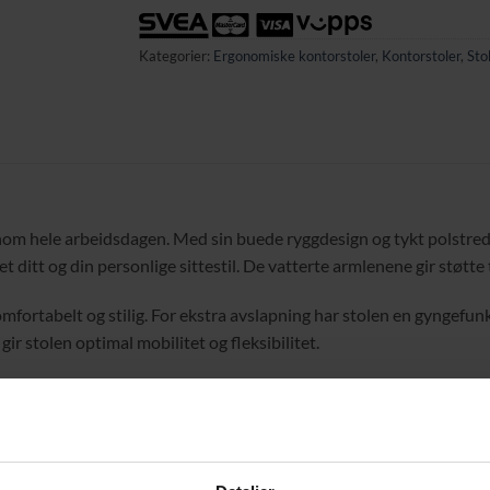
Kategorier:
Ergonomiske kontorstoler
,
Kontorstoler
,
Sto
om hele arbeidsdagen. Med sin buede ryggdesign og tykt polstrede 
t ditt og din personlige sittestil. De vatterte armlenene gir støtte
mfortabelt og stilig. For ekstra avslapning har stolen en gyngefunk
r stolen optimal mobilitet og fleksibilitet.
ng for ekstra støtte.