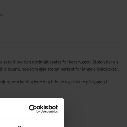
ler
sete tilbyr den optimalt støtte for korsryggen. Stolen har en
 til albuene, noe som gjør stolen perfekt for lange arbeidsøkter.
sjon, som lar deg lene deg tilbake og strekke på ryggen i