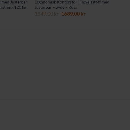
k med Justerbar
Ergonomisk Kontorstol i Fløyelsstoff med
astning 120 kg
Justerbar Høyde – Rosa
Opprinnelig
Nåværende
1849,00
kr
1689,00
kr
pris
pris
var:
er:
1849,00 kr.
1689,00 kr.