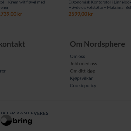
tol – Kremhvit fløyel med
Ergonomisk Kontorstol i Linneloo
lener
Høyde og Fotstøtte – Maksimal Bel
pprinnelig
Nåværende
1739,00
kr
2599,00
kr
ris
pris
ar:
er:
019,00 kr.
1739,00 kr.
 kontakt
Om Nordsphere
Om oss
Jobb med oss
rer
Om ditt kjøp
Kjøpsvilkår
Cookiepolicy
UKTER KAN LEVERES