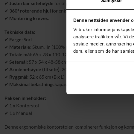
Samtykke
✔
Justerbar setehøyde
for tilpasning til skrivebord og sittepos
✔
360° roterende hjul
for enkel og smidig mobilitet.
✔
Montering kreves
.
Denne nettsiden anvender c
Vi bruker informasjonskapsler
Tekniske data:
analysere trafikken vår. Vi 
✔
Farge:
Sort
sosiale medier, annonsering 
✔
Materiale:
Skum, lin (100% polyester), stål, nylon
dem, eller som de har samlet
✔
Totale mål:
65 x 78 x 110-120 cm (L x B x H)
✔
Setemål:
57 x 54 x 48-58 cm (B x D x H)
✔
Armlenehøyde (til sete):
20 cm
✔
Ryggmål:
52 x 65 cm (B x L)
✔
Maksimal belastningskapasitet:
120 kg
Pakken inneholder:
✔ 1 x Kontorstol
✔ 1 x Manual
Denne ergonomiske kontorstolen kombinerer funksjon og komfort