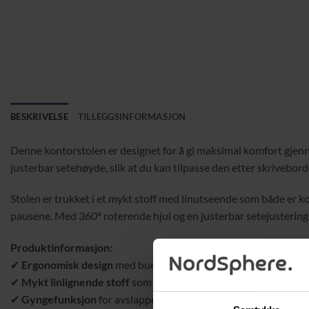
BESKRIVELSE
TILLEGGSINFORMASJON
Denne kontorstolen er designet for å gi maksimal komfort gjenn
justerbar setehøyde, slik at du kan tilpasse den etter skriveborde
Stolen er trukket i et mykt stoff med linutseende som både er ko
pausene. Med 360° roterende hjul og en justerbar setejustering gi
Produktinformasjon:
✔
Ergonomisk design
med buet korsrygg og høy densitet polstri
✔
Mykt linlignende stoff
som gir komfort og eleganse.
✔
Gyngefunksjon
for avslappende pauser og ryggstrekking.