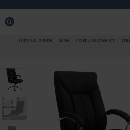
Skip
to
content
HJEM & KJØKKEN
BARN
HELSE & SKJØNNHET
VER