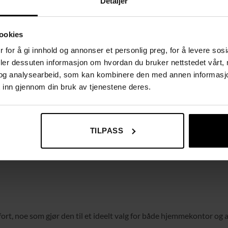
Detaljer
isjon.
ookies
 for å gi innhold og annonser et personlig preg, for å levere sos
deler dessuten informasjon om hvordan du bruker nettstedet vårt,
og analysearbeid, som kan kombinere den med annen informasjon d
 inn gjennom din bruk av tjenestene deres.
TILPASS
, noe som gjør den til et ideelt valg for både hjemmekontor og a