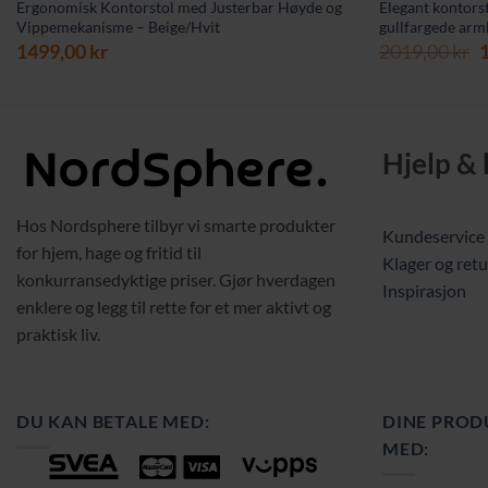
Ergonomisk Kontorstol med Justerbar Høyde og
Elegant kontors
Vippemekanisme – Beige/Hvit
gullfargede arm
O
1499,00
kr
2019,00
kr
p
v
2
Hjelp &
Hos Nordsphere tilbyr vi smarte produkter
Kundeservice
for hjem, hage og fritid til
Klager og retu
konkurransedyktige priser. Gjør hverdagen
Inspirasjon
enklere og legg til rette for et mer aktivt og
praktisk liv.
DU KAN BETALE MED:
DINE PROD
MED: