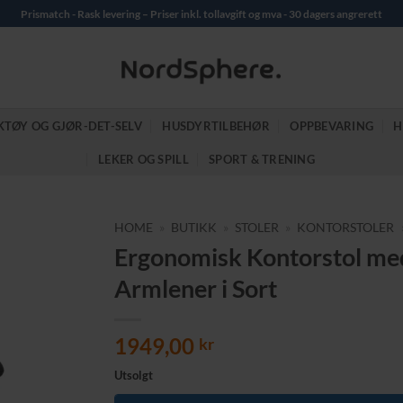
Prismatch - Rask levering – Priser inkl. tollavgift og mva - 30 dagers angrerett
KTØY OG GJØR-DET-SELV
HUSDYRTILBEHØR
OPPBEVARING
H
LEKER OG SPILL
SPORT & TRENING
HOME
»
BUTIKK
»
STOLER
»
KONTORSTOLER
Ergonomisk Kontorstol med
Armlener i Sort
1949,00
kr
Utsolgt