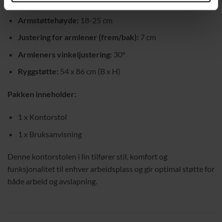
Setestørrelse:
55,5 x 54 x 43-53 cm (B x D x H)
Armstøttehøyde:
18-25 cm
Justering for armlener (frem/bak):
7 cm
Armleners vinkeljustering:
30°
Ryggstøtte:
54 x 86 cm (B x H)
Pakken inneholder:
1 x Kontorstol
1 x Bruksanvisning
Denne kontorstolen i lin tilfører stil, komfort og
funksjonalitet til enhver arbeidsplass og gir optimal støtte for
både arbeid og avslapning.