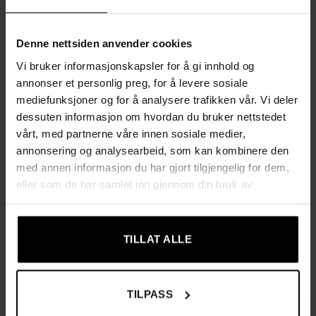
Tilpasset støtte og fleksibilitet
Denne nettsiden anvender cookies
Stolen er utstyrt med justerbare hode- og korsryggputer som
kan fjernes etter behov. De 3D-justerbare armlenene kan
Vi bruker informasjonskapsler for å gi innhold og
beveges fremover, bakover, opp og ned for å passe til din
annonser et personlig preg, for å levere sosiale
sitteposisjon. Med gyngemodus for pauser og liggefunksjon
mediefunksjoner og for å analysere trafikken vår. Vi deler
med uttrekkbart fotstøtte får du den perfekte muligheten til
dessuten informasjon om hvordan du bruker nettstedet
å slappe av når du trenger det.
vårt, med partnerne våre innen sosiale medier,
annonsering og analysearbeid, som kan kombinere den
Produktinformasjon:
med annen informasjon du har gjort tilgjengelig for dem,
eller som de har samlet inn gjennom din bruk av
Farge:
Grå
tjenestene deres.
Materiale:
Skum, PP-plast, nylon, lin
TILLAT ALLE
Maksimal vektkapasitet:
120 kg
Totalmål:
73 x 57 x 127-135 cm (B x D x H)
TILPASS
Liggeposisjon:
160 x 73 x 80-88 cm (B x D x H)