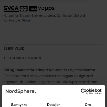
Kategorier:
Ergonomiske kontorstoler
,
Gamingstol
,
Grå stol
,
Kontorstoler
,
Stoler
BESKRIVELSE
TILLEGGSINFORMASJON
Stil og komfort for ethvert kontor eller hjemmekontor
Denne kontorstolen kombinerer et elegant design med
ergonomisk komfort, og passer inn i alle typer arbeidsrom.
Den tykke polstringen og det myke lin-trekket gir ekstra
komfort for lange arbeidsøkter. Med justerbar sittehøyde og
et ergonomisk utformet ryggstøtte kan stolen tilpasses for å
Samtykke
Detaljer
Om
gi optimal støtte gjennom hele dagen.