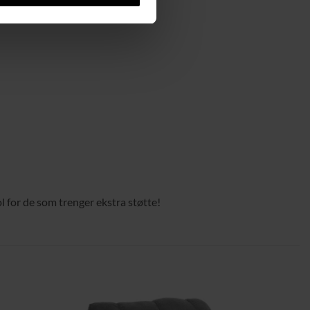
l for de som trenger ekstra støtte!