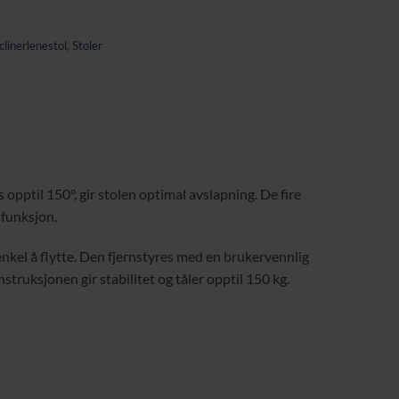
clinerlenestol
,
Stoler
opptil 150°, gir stolen optimal avslapning. De fire
sfunksjon.
enkel å flytte. Den fjernstyres med en brukervennlig
ruksjonen gir stabilitet og tåler opptil 150 kg.