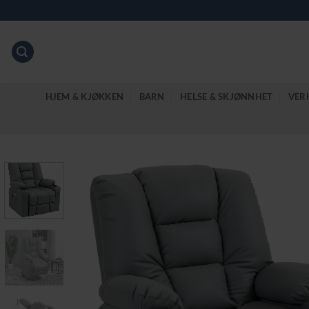
Skip
to
content
HJEM & KJØKKEN
BARN
HELSE & SKJØNNHET
VER