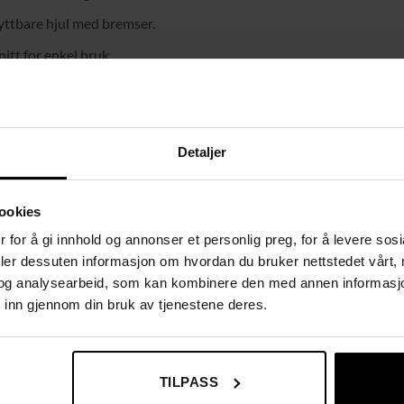
yttbare hjul med bremser.
tt for enkel bruk.
 høy kvalitetsmaterialer.
Detaljer
ookies
 for å gi innhold og annonser et personlig preg, for å levere sos
deler dessuten informasjon om hvordan du bruker nettstedet vårt,
og analysearbeid, som kan kombinere den med annen informasjon d
 inn gjennom din bruk av tjenestene deres.
TILPASS