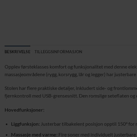
BESKRIVELSE
TILLEGGSINFORMASJON
Opplev førsteklasses komfort og funksjonalitet med denne elektri
massasjeområdene (rygg, korsrygg, lår og legger) har justerbar
Stolen har flere praktiske detaljer, inkludert side- og frontlom
fjernkontroll med USB-grensesnitt. Den romslige seteflaten og d
Hovedfunksjoner:
Liggfunksjon:
Justerbar tilbakelent posisjon opptil 150° for
Massasje med varme:
Fire soner med individuelt justerbare