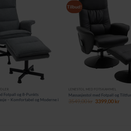
Tilbud!
TOLER
LENESTOL MED FOTSKAMMEL
d Fotpall og 8-Punkts
Massasjestol med Fotpall og Tiltfu
asje – Komfortabel og Moderne i
Opprinnelig
Nåv
3549,00
kr
3399,00
kr
pris
pris
var:
er:
3549,00 kr.
3399,