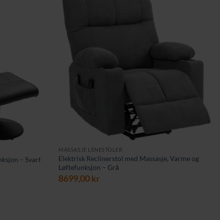
MASSASJE LENESTOLER
Elektrisk Reclinerstol med Massasje, Varme og
nksjon – Svart
Løftefunksjon – Grå
ærende
8699,00
kr
00 kr.