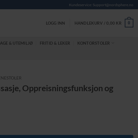
Kundeservice: Support@nordsphere.no
0
LOGG INN
HANDLEKURV /
0,00
KR
AGE & UTEMILJØ
FRITID & LEKER
KONTORSTOLER
ENESTOLER
sasje, Oppreisningsfunksjon og