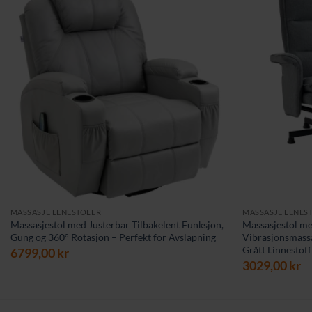
MASSASJE LENESTOLER
MASSASJE LENES
Massasjestol med Justerbar Tilbakelent Funksjon,
Massasjestol me
Gung og 360° Rotasjon – Perfekt for Avslapning
Vibrasjonsmass
Grått Linnestoff
6799,00
kr
3029,00
kr