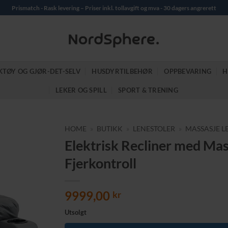
Prismatch - Rask levering – Priser inkl. tollavgift og mva - 30 dagers angrerett
KTØY OG GJØR-DET-SELV
HUSDYRTILBEHØR
OPPBEVARING
H
LEKER OG SPILL
SPORT & TRENING
HOME
»
BUTIKK
»
LENESTOLER
»
MASSASJE L
Elektrisk Recliner med Mas
Fjerkontroll
9999,00
kr
Utsolgt