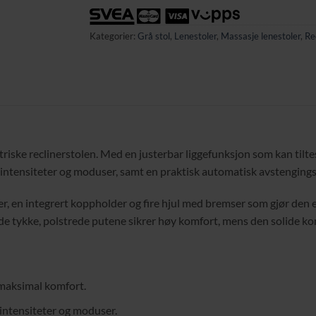
Kategorier:
Grå stol
,
Lenestoler
,
Massasje lenestoler
,
Re
ske reclinerstolen. Med en justerbar liggefunksjon som kan tiltes 
e intensiteter og moduser, samt en praktisk automatisk avstenging
mer, en integrert koppholder og fire hjul med bremser som gjør den 
e tykke, polstrede putene sikrer høy komfort, mens den solide konst
 maksimal komfort.
 intensiteter og moduser.