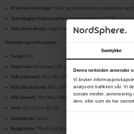
Praktiske løsninger:
Side- og frontlommer, koppholder og fl
Teknologisk funksjonalitet:
Fjernkontroll med USB-grensesni
Slitesterk design:
Laget for å tåle en maksvekt på 150 kg med
Tekniske spesifikasjoner:
Samtykke
Farge:
Grå
Materiale:
Kunstlær, stål, skum, flersjiktsplate
Denne nettsiden anvender c
Mål (stående):
90 x 98 x 102 cm (L x B x H)
Vi bruker informasjonskapsler
Mål (tilbakelent):
90 x 170 x 85 cm (L x B x H)
analysere trafikken vår. Vi 
sosiale medier, annonsering 
Mål (hevet):
90 x 98 x 146 cm (L x B x H)
dem, eller som de har samlet
Sete:
52 x 55 cm (B x D)
Setehøyde:
50 cm
Ryggstøtte:
78 x 65 cm (B x H)