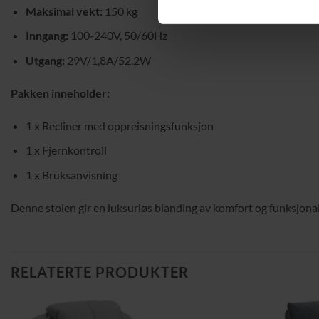
Maksimal vekt:
150 kg
Inngang:
100-240V, 50/60Hz
Utgang:
29V/1,8A/52,2W
Pakken inneholder:
1 x Recliner med oppreisningsfunksjon
1 x Fjernkontroll
1 x Bruksanvisning
Denne stolen gir en luksuriøs blanding av komfort og funksjonali
RELATERTE PRODUKTER