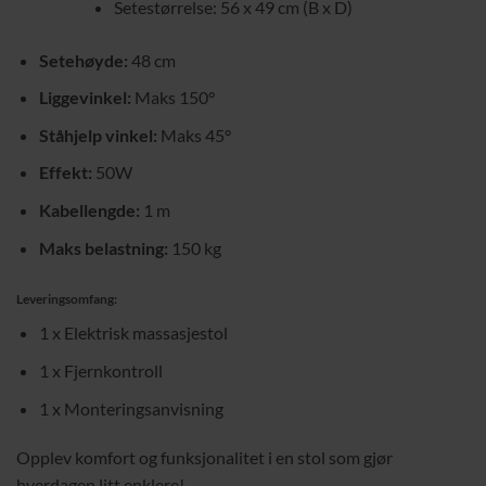
Setestørrelse: 56 x 49 cm (B x D)
Setehøyde:
48 cm
Liggevinkel:
Maks 150°
Ståhjelp vinkel:
Maks 45°
Effekt:
50W
Kabellengde:
1 m
Maks belastning:
150 kg
Leveringsomfang:
1 x Elektrisk massasjestol
1 x Fjernkontroll
1 x Monteringsanvisning
Opplev komfort og funksjonalitet i en stol som gjør
hverdagen litt enklere!