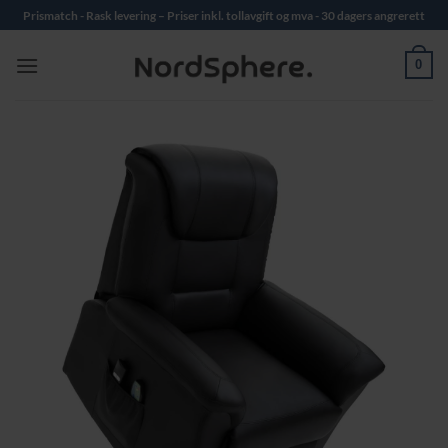
Skip
Prismatch - Rask levering – Priser inkl. tollavgift og mva - 30 dagers angrerett
to
content
0