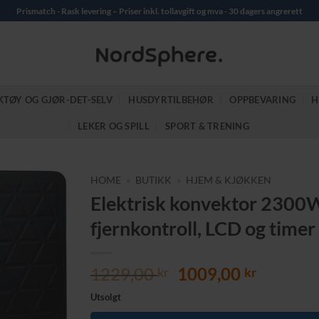
Prismatch - Rask levering – Priser inkl. tollavgift og mva - 30 dagers angrerett
KTØY OG GJØR-DET-SELV
HUSDYRTILBEHØR
OPPBEVARING
H
LEKER OG SPILL
SPORT & TRENING
HOME
»
BUTIKK
»
HJEM & KJØKKEN
Elektrisk konvektor 2300W 
fjernkontroll, LCD og timer
Opprinnelig
Nåvære
1229,00
1009,00
kr
kr
pris
pris
Utsolgt
var:
er: