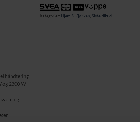
Kategorier:
Hjem & Kjøkken
,
Siste tilbud
kel håndtering
 W og 2300 W
ppvarming
eten
rder