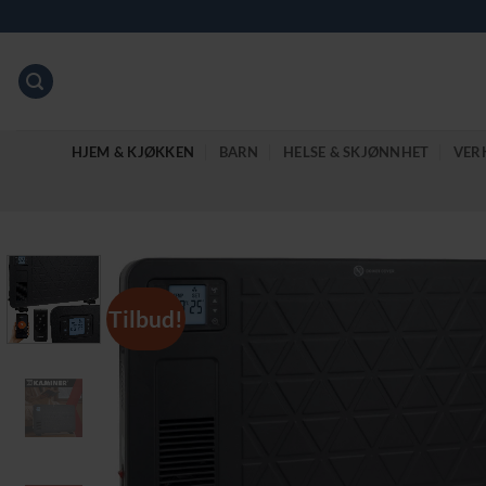
Skip
to
content
HJEM & KJØKKEN
BARN
HELSE & SKJØNNHET
VER
Tilbud!