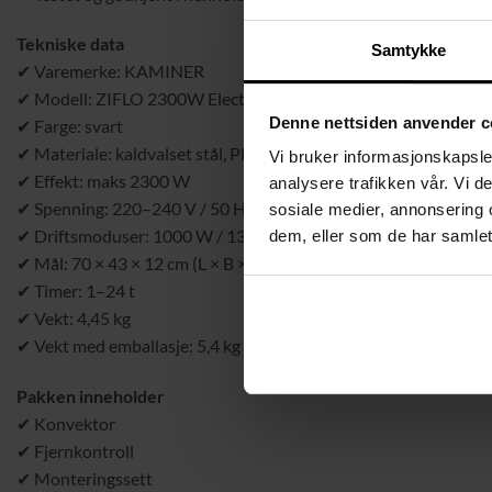
Tekniske data
Samtykke
✔ Varemerke: KAMINER
✔ Modell: ZIFLO 2300W Electric Heater
Denne nettsiden anvender c
✔ Farge: svart
✔ Materiale: kaldvalset stål, PP og ABS
Vi bruker informasjonskapsler
✔ Effekt: maks 2300 W
analysere trafikken vår. Vi 
✔ Spenning: 220–240 V / 50 Hz
sosiale medier, annonsering 
✔ Driftsmoduser: 1000 W / 1300 W / 2300 W
dem, eller som de har samlet
✔ Mål: 70 × 43 × 12 cm (L × B × H)
✔ Timer: 1–24 t
✔ Vekt: 4,45 kg
✔ Vekt med emballasje: 5,4 kg
Pakken inneholder
✔ Konvektor
✔ Fjernkontroll
✔ Monteringssett