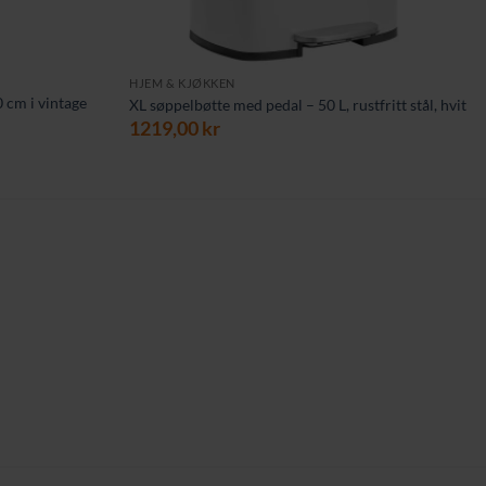
HJEM & KJØKKEN
0 cm i vintage
XL søppelbøtte med pedal – 50 L, rustfritt stål, hvit
1219,00
kr