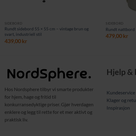
SIDEBORD
SIDEBORD
Rundt sidebord 55 × 55 cm – vintage brun og
Rundt nattbord 
svart, industriell stil
479,00
kr
439,00
kr
Hjelp &
Hos Nordsphere tilbyr vi smarte produkter
Kundeservice
for hjem, hage og fritid til
Klager og retu
konkurransedyktige priser. Gjør hverdagen
Inspirasjon
enklere og legg til rette for et mer aktivt og
praktisk liv.