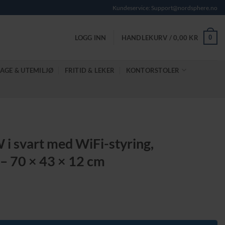
Kundeservice: Support@nordsphere.no
0
LOGG INN
HANDLEKURV /
0,00
KR
AGE & UTEMILJØ
FRITID & LEKER
KONTORSTOLER
i svart med WiFi-styring,
 – 70 × 43 × 12 cm
nde