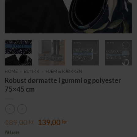
HOME
»
BUTIKK
»
HJEM & KJØKKEN
Robust dørmatte i gummi og polyester
75×45 cm
Opprinnelig
Nåværende
189,00
139,00
kr
kr
pris
pris
På lager
var:
er: