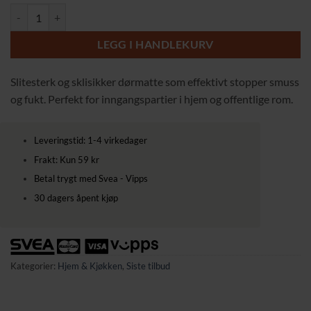
Robust dørmatte i gummi og polyester 75x45 cm antall
189,00 kr.
139,00 kr.
LEGG I HANDLEKURV
Slitesterk og sklisikker dørmatte som effektivt stopper smuss
og fukt. Perfekt for inngangspartier i hjem og offentlige rom.
Leveringstid: 1-4 virkedager
Frakt: Kun 59 kr
Betal trygt med Svea - Vipps
30 dagers åpent kjøp
Kategorier:
Hjem & Kjøkken
,
Siste tilbud