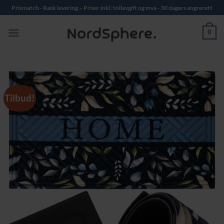
Skip
Prismatch - Rask levering – Priser inkl. tollavgift og mva - 30 dagers angrerett
to
content
0
Tilbud!