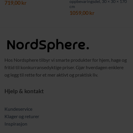
oppbevaringsdel, 30 × 30 × 170
rende
719,00
kr
cm
1059,00
kr
 kr.
Hos Nordsphere tilbyr vi smarte produkter for hjem, hage og
fritid til konkurransedyktige priser. Gjør hverdagen enklere
og legg til rette for et mer aktivt og praktisk liv.
Hjelp & kontakt
Kundeservice
Klager og returer
Inspirasjon