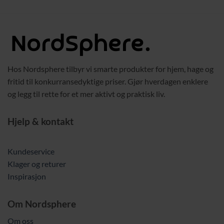
var:
er:
var:
er:
699,00 kr.
589,00 kr.
2079,00 kr.
1979,
Hos Nordsphere tilbyr vi smarte produkter for hjem, hage og
fritid til konkurransedyktige priser. Gjør hverdagen enklere
og legg til rette for et mer aktivt og praktisk liv.
Hjelp & kontakt
Kundeservice
Klager og returer
Inspirasjon
Om Nordsphere
Om oss