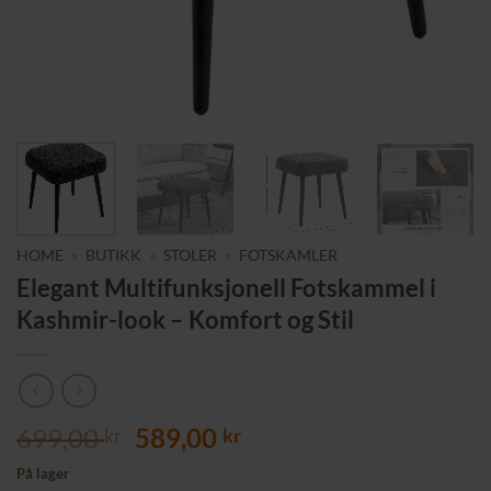
HOME
»
BUTIKK
»
STOLER
»
FOTSKAMLER
Elegant Multifunksjonell Fotskammel i
Kashmir-look – Komfort og Stil
Opprinnelig
Nåværende
699,00
589,00
kr
kr
pris
pris
På lager
var:
er: