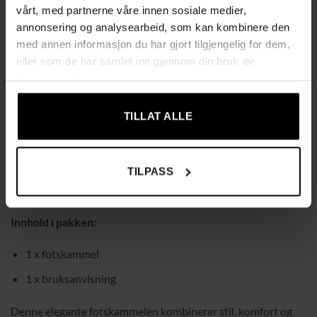
vårt, med partnerne våre innen sosiale medier,
Enkel å montere og solid nok til å tåle en belastning på opptil
annonsering og analysearbeid, som kan kombinere den
120 kg.
med annen informasjon du har gjort tilgjengelig for dem,
eller som de har samlet inn gjennom din bruk av
Farge:
Mørkegrå
tjenestene deres.
Materiale:
Polyester, stål
Mål:
42 x 42 x 47 cm (L x B x H)
TILLAT ALLE
Tykkelse på sittepute:
10 cm
Benhøyde:
34,5 cm
TILPASS
Maks vektkapasitet:
120 kg
Innhold i pakken:
1 x fotskammel
1 x bruksanvisning
Denne elegante fotskammelen kombinerer stil, komfort og