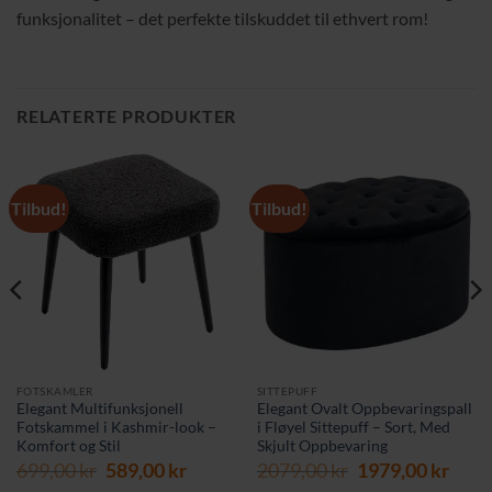
funksjonalitet – det perfekte tilskuddet til ethvert rom!
RELATERTE PRODUKTER
Tilbud!
Tilbud!
FOTSKAMLER
SITTEPUFF
Elegant Multifunksjonell
Elegant Ovalt Oppbevaringspall
Fotskammel i Kashmir-look –
i Fløyel Sittepuff – Sort, Med
Komfort og Stil
Skjult Oppbevaring
Opprinnelig
Nåværende
Opprinnelig
Nåv
699,00
kr
589,00
kr
2079,00
kr
1979,00
kr
pris
pris
pris
pris