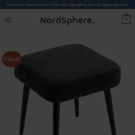
Skip
Prismatch - Rask levering – Priser inkl. tollavgift og mva - 30 dagers angrerett
to
content
0
Tilbud!