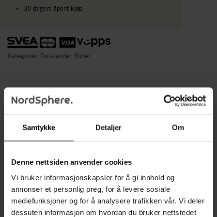
30 dagers åpent kjøp
Kategorier:
Fotskamler
,
Stoler
BESKRIVELSE
Samtykke
Detaljer
Om
TILLEGGSINFORMASJON
Denne iøynefallende fotskammelen med sitt moderne design
Denne nettsiden anvender cookies
passer perfekt til moderne interiørstiler. Skammelen er
Vi bruker informasjonskapsler for å gi innhold og
multifunksjonell og kan brukes som fotskammel, ekstra
annonser et personlig preg, for å levere sosiale
sitteplass eller som en stilig detalj i hjemmet. Setet er polstret
mediefunksjoner og for å analysere trafikken vår. Vi deler
med et mykt trekk i kashmir-look for maksimal komfort, og de
dessuten informasjon om hvordan du bruker nettstedet
pulverlakkerte stålbena gir både stabilitet og holdbarhet.