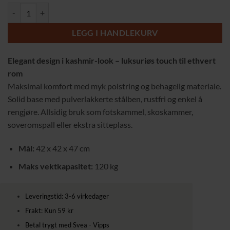
Elegant Multifunksjonell Fotskammel i Kashmir-look – Komfort og Stil
699,00 kr.
589,00 kr.
LEGG I HANDLEKURV
Elegant design i kashmir-look – luksuriøs touch til ethvert
rom
Maksimal komfort med myk polstring og behagelig materiale.
Solid base med pulverlakkerte stålben, rustfri og enkel å
rengjøre. Allsidig bruk som fotskammel, skoskammer,
soveromspall eller ekstra sitteplass.
Mål:
42 x 42 x 47 cm
Maks vektkapasitet:
120 kg
Leveringstid: 3-6 virkedager
Frakt: Kun 59 kr
Betal trygt med Svea - Vipps