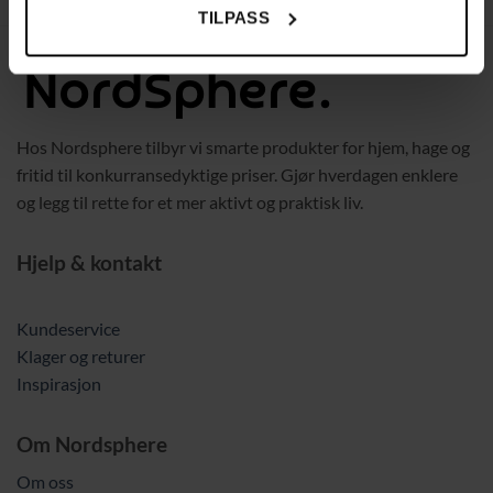
TILPASS
Hos Nordsphere tilbyr vi smarte produkter for hjem, hage og
fritid til konkurransedyktige priser. Gjør hverdagen enklere
og legg til rette for et mer aktivt og praktisk liv.
Hjelp & kontakt
Kundeservice
Klager og returer
Inspirasjon
Om Nordsphere
Om oss