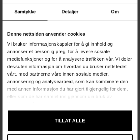
Oppbevaring
699,00
kr
2079,00
kr
Samtykke
Detaljer
Om
Opprinnelig
Nåværende
1979,00
kr
pris
pris
var:
er:
2079,00 kr.
1979,00 kr.
Denne nettsiden anvender cookies
Vi bruker informasjonskapsler for å gi innhold og
annonser et personlig preg, for å levere sosiale
mediefunksjoner og for å analysere trafikken vår. Vi deler
dessuten informasjon om hvordan du bruker nettstedet
UTSOLGT
UTSOLGT
vårt, med partnerne våre innen sosiale medier,
annonsering og analysearbeid, som kan kombinere den
med annen informasjon du har gjort tilgjengelig for dem,
eller som de har samlet inn gjennom din bruk av
FOTSKAMLER
FOTSKAMLER
tjenestene deres.
Elegant Rund Krakk med
Multifunksjonell Krakk i
Teddyfleece – Komfort og
Kashmir-look – Komfort
Stil
og Stil i Rosa
TILLAT ALLE
1069,00
kr
699,00
kr