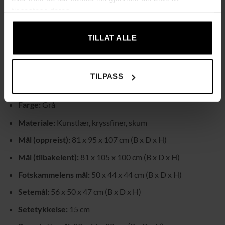
tjenestene deres.
Beskyttende føtter
– Skli- og ripefrie føtter som skåner
gulvet ditt.
TILLAT ALLE
Enkel montering
– Leveres med klare instruksjoner for
rask installasjon.
TILPASS
Tekniske spesifikasjoner:
Farge:
Grå
Materiale:
Kunstlær, kryssfiner, skum
Mål (oppreist):
81 x 95 x 107 cm (B x D x H)
Mål (tilbakelent):
81 x 105 x 100 cm (B x D x H)
Fotskammelens mål:
50 x 44 x 44 cm (B x D x H)
Setemål:
56 x 50 x 47 cm (B x D x H)
Setetykkelse:
15 cm