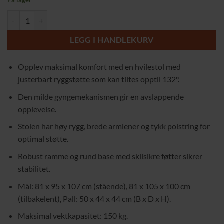
På lager
Elegant hvilestol med justerbart ryggstøtte og fotskammel antall
LEGG I HANDLEKURV
Opplev maksimal komfort med en hvilestol med
justerbart ryggstøtte som kan tiltes opptil 132°.
Den milde gyngemekanismen gir en avslappende
opplevelse.
Stolen har høy rygg, brede armlener og tykk polstring for
optimal støtte.
Robust ramme og rund base med sklisikre føtter sikrer
stabilitet.
Mål: 81 x 95 x 107 cm (stående), 81 x 105 x 100 cm
(tilbakelent), Pall: 50 x 44 x 44 cm (B x D x H).
Maksimal vektkapasitet: 150 kg.