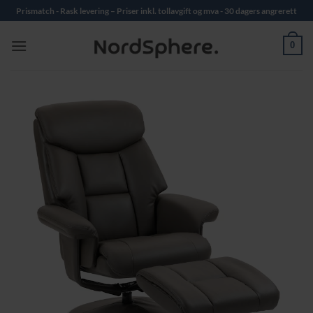
Skip
Prismatch - Rask levering – Priser inkl. tollavgift og mva - 30 dagers angrerett
to
content
0