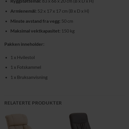
Ryggstøttemål:
83 x 66 x 20 cm (B x D x H)
Armlenemål:
52 x 17 x 17 cm (B x D x H)
Minste avstand fra vegg:
50 cm
Maksimal vektkapasitet:
150 kg
Pakken inneholder:
1 x Hvilestol
1 x Fotskammel
1 x Bruksanvisning
RELATERTE PRODUKTER