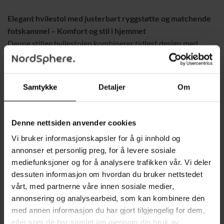
Elegant hvilestol med justerbart ryggstøtte og matchende
fotskammel – Komfort og stil i hjemmet
Denne stilige hvilestolen kombinerer tidløst design med
funksjonalitet og komfort. Perfekt for stuen,
hjemmekontoret eller lesekroken.
Samtykke
Detaljer
Om
Justerbart ryggstøtte
– Tiltes opptil 132° for å finne din
ideelle hvilestilling.
Vippefunksjon
– Skaper en avslappende og myk
Denne nettsiden anvender cookies
gyngende bevegelse for økt komfort.
Vi bruker informasjonskapsler for å gi innhold og
annonser et personlig preg, for å levere sosiale
Ergonomisk design
– Høyt ryggstøtte, brede armlener og
mediefunksjoner og for å analysere trafikken vår. Vi deler
tykk polstring gir maksimal støtte og avslapning.
dessuten informasjon om hvordan du bruker nettstedet
Elegant kunstlær
– Luksuriøst og enkelt å rengjøre for
vårt, med partnerne våre innen sosiale medier,
praktisk vedlikehold.
annonsering og analysearbeid, som kan kombinere den
Solid konstruksjon
– Robust ramme og rund base gir
med annen informasjon du har gjort tilgjengelig for dem,
eller som de har samlet inn gjennom din bruk av
sikkerhet og stabilitet.