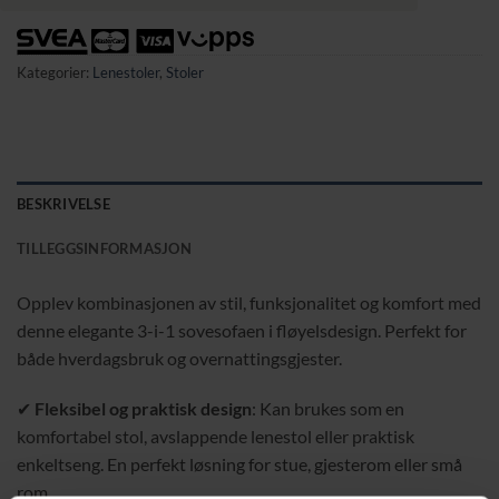
Kategorier:
Lenestoler
,
Stoler
BESKRIVELSE
TILLEGGSINFORMASJON
Opplev kombinasjonen av stil, funksjonalitet og komfort med
denne elegante 3-i-1 sovesofaen i fløyelsdesign. Perfekt for
både hverdagsbruk og overnattingsgjester.
✔
Fleksibel og praktisk design
: Kan brukes som en
komfortabel stol, avslappende lenestol eller praktisk
enkeltseng. En perfekt løsning for stue, gjesterom eller små
rom.