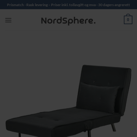
Skip
Prismatch - Rask levering – Priser inkl. tollavgift og mva - 30 dagers angrerett
to
content
0