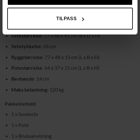
Materiale
: Fløyel (100% polyester), skum, stål
Mål som stol
: 77 x 88 x 83 cm (L x B x H)
TILPASS
Mål som seng
: 191 x 77 x 27 cm (L x B x H)
Setestørrelse
: 77 x 88 x 41 cm (B x D x H)
Setetykkelse
: 26 cm
Ryggstørrelse
: 77 x 48 x 13 cm (L x B x H)
Putestørrelse
: 64 x 37 x 15 cm (L x B x H)
Benhøyde
: 14 cm
Maks belastning
: 120 kg
Pakkeinnhold:
1 x Sovesofa
1 x Pute
1 x Bruksanvisning