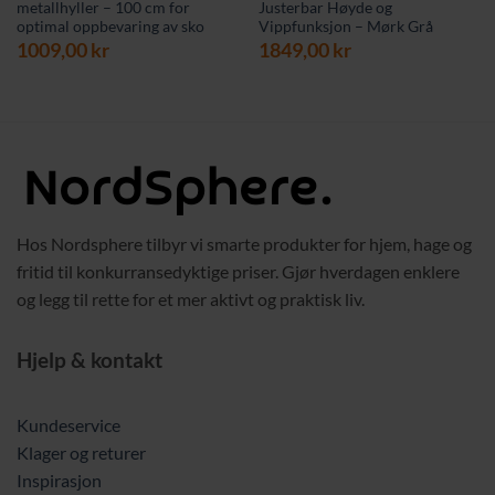
metallhyller – 100 cm for
Justerbar Høyde og
optimal oppbevaring av sko
Vippfunksjon – Mørk Grå
værende
s
1009,00
kr
1849,00
kr
9,00 kr.
Hos Nordsphere tilbyr vi smarte produkter for hjem, hage og
fritid til konkurransedyktige priser. Gjør hverdagen enklere
og legg til rette for et mer aktivt og praktisk liv.
Hjelp & kontakt
Kundeservice
Klager og returer
Inspirasjon