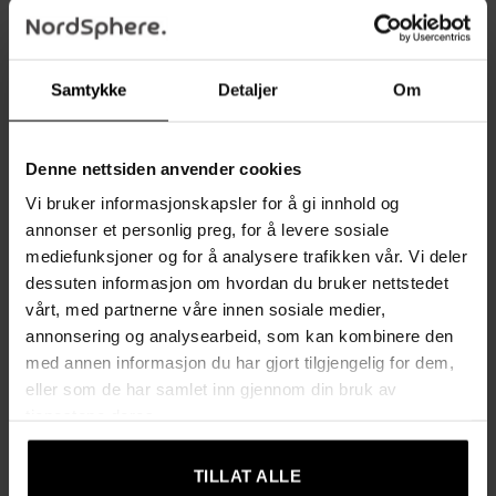
✔
Justerbart ryggstøtte
: Tre ulike posisjoner (95°, 135° og
180°) lar deg finne den perfekte stillingen for avslapning eller
søvn.
Samtykke
Detaljer
Om
✔
Luksuriøst materiale
: Pustende trekk i myk fløyelslook
(100% polyester) som kombinerer eleganse og slitestyrke.
✔
Maksimal komfort
: Ekstra polstret sete med innebygde
Denne nettsiden anvender cookies
fjærer og en medfølgende pute for optimal støtte og
Vi bruker informasjonskapsler for å gi innhold og
avslapning.
annonser et personlig preg, for å levere sosiale
✔
Stilrent design
: Dekorative knapper og solide stålbein med
mediefunksjoner og for å analysere trafikken vår. Vi deler
elektroplettering gir et moderne og sofistikert uttrykk.
dessuten informasjon om hvordan du bruker nettstedet
Sklihemmende puter på beina beskytter gulvet og sikrer
vårt, med partnerne våre innen sosiale medier,
stabilitet.
annonsering og analysearbeid, som kan kombinere den
✔
Enkel montering
: Settes raskt sammen ved hjelp av den
med annen informasjon du har gjort tilgjengelig for dem,
medfølgende manualen.
eller som de har samlet inn gjennom din bruk av
tjenestene deres.
Teknisk informasjon:
Farge
: Mørkegrå
TILLAT ALLE