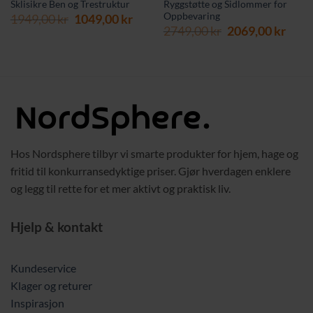
Sklisikre Ben og Trestruktur
Ryggstøtte og Sidlommer for
Oppbevaring
Opprinnelig
Nåværende
1949,00
kr
1049,00
kr
Opprinnelig
Nåv
pris
pris
2749,00
kr
2069,00
kr
pris
pris
var:
er:
var:
er:
1949,00 kr.
1049,00 kr.
2749,00 kr.
2069,
Hos Nordsphere tilbyr vi smarte produkter for hjem, hage og
fritid til konkurransedyktige priser. Gjør hverdagen enklere
og legg til rette for et mer aktivt og praktisk liv.
Hjelp & kontakt
Kundeservice
Klager og returer
Inspirasjon