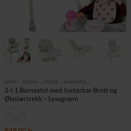
HOME
»
BUTIKK
»
STOLER
»
BARNESTOL
3-i-1 Barnestol med Justerbar Brett og
Økolærtrekk – Lysegrønn
849,00
kr