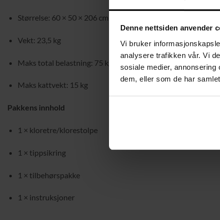
Størrelse: 60 × 50 × 206 cm (L × B × H)
Denne nettsiden anvender c
Vekt: 23,5 kg
Vi bruker informasjonskapsler
analysere trafikken vår. Vi 
Maks total belastning: 75 kg
sosiale medier, annonsering 
dem, eller som de har samlet
Maks kattvekt: 15 kg
Pakkens innhold
1 × kloretre/klorestolpe
1 × tippsikring
1 × tilbehørspakke
1 × instruksjoner