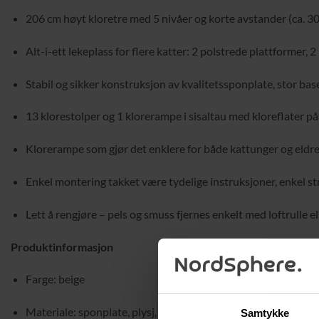
206 cm høyt kloretre med 5 nivåer og korte avstander (ca. 30–
Alt-i-ett lekeplass for flere katter: 2 polstrede plattformer, 2
Stabil og sikker konstruksjon av kvalitetssponplate, stor base 
13 klorestolper og 1 klorerampe i sisaltau med kloreflater på
Klorerampe som gjør det enklere for både kattunger og eldr
Enkel montering takket være tydelige instruksjoner, enkel s
Lett å rengjøre – pels og smuss fjernes enkelt med loftrulle e
Produktinformasjon
Farge: beige
Materiale: sponplate, plysj, sisal
Samtykke