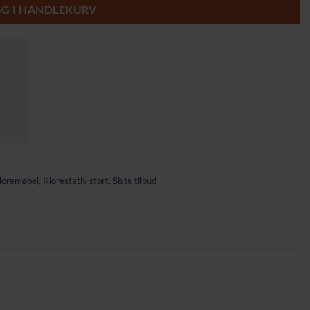
GG I HANDLEKURV
Kloremøbel
,
Klorestativ stort
,
Siste tilbud