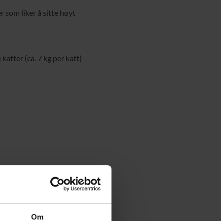
 som liker å sitte høyt
katter (ca. 7 kg per katt)
Om