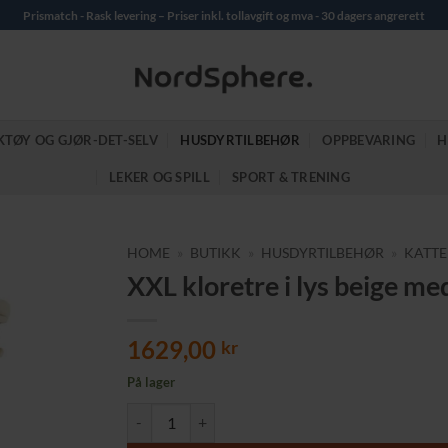
Prismatch - Rask levering – Priser inkl. tollavgift og mva - 30 dagers angrerett
KTØY OG GJØR-DET-SELV
HUSDYRTILBEHØR
OPPBEVARING
H
LEKER OG SPILL
SPORT & TRENING
HOME
»
BUTIKK
»
HUSDYRTILBEHØR
»
KATTE
XXL kloretre i lys beige me
1629,00
kr
På lager
XXL kloretre i lys beige med to koselige huler – høy