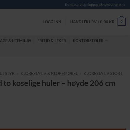
Kundeservice: Support@nordsphere.no
0
LOGG INN
HANDLEKURV /
0,00
KR
AGE & UTEMILJØ
FRITID & LEKER
KONTORSTOLER
UTSTYR
»
KLORESTATIV & KLOREMØBEL
»
KLORESTATIV STORT
d to koselige huler – høyde 206 cm
de 206 cm antall