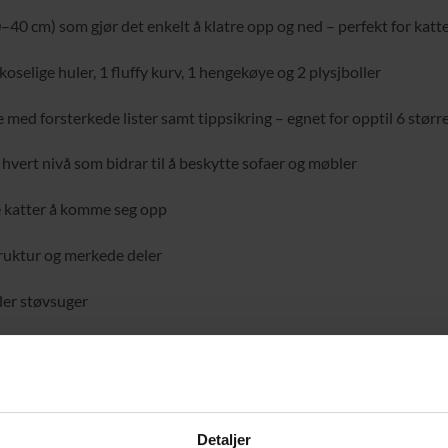
40 cm) som gjør det enkelt å klatre opp og ned – perfekt for katter
 koselige huler, 1 fluffy kurv, 1 hengekøye og 2 plysjboller
med forsterkede lister samt tippsikring – egnet for opptil 6 større 
 hvert nivå som bidrar til å beskytte sofaer og møbler
e katter å komme seg opp
truktur og merkede deler
ller støvsuger
Detaljer