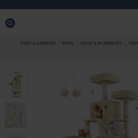
Skip
to
content
HJEM & KJØKKEN
BARN
HELSE & SKJØNNHET
VER