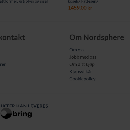
ttformer, grå plysj og sisal
koselig katteseng
1459,00
kr
 kontakt
Om Nordsphere
Om oss
Jobb med oss
rer
Om ditt kjøp
Kjøpsvilkår
Cookiepolicy
UKTER KAN LEVERES