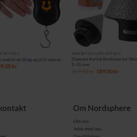
R-DET-SELV
VERKTØY OG GJØR-DET-SELV
Diamant Konisk Borkrone for Stei
kt med Krok 50 kg og LCD-skjerm
2–35 mm
prinnelig
Nåværende
09,00
kr
Opprinnelig
Nåvær
259,00
kr
189,00
kr
is
pris
pris
pris
r:
er:
var:
er:
9,00 kr.
109,00 kr.
259,00 kr.
189,00 
 kontakt
Om Nordsphere
Om oss
Jobb med oss
rer
Om ditt kjøp