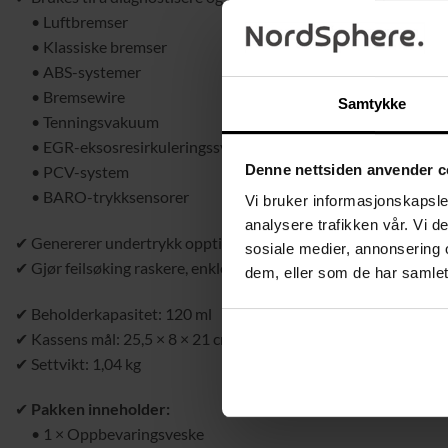
• Luftbremser
• Klassiske bremser
• ABS-systemer
• Bremsewire
Samtykke
• Tenningsvakuum
• EGR-eksosresirkuleringssystem
Denne nettsiden anvender c
• PCV-system
• BARO-trykksensorer
Vi bruker informasjonskapsler
analysere trafikken vår. Vi 
✔ Genererer undertrykk opptil –1 BAR – ideell for kontroll av
sosiale medier, annonsering 
✔ Gjør feilsøking raskere, enklere og mer presis.
dem, eller som de har samlet
✔ Beholderkapasitet: 120 ml
✔ Kassens mål: 25,5 × 8 × 21 cm
✔ Settvikt: 1,04 kg
✔
Pakken inneholder:
• 1 × Oppbevaringsveske