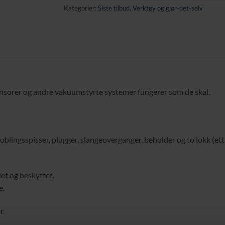
Kategorier:
Siste tilbud
,
Verktøy og gjør-det-selv
sensorer og andre vakuumstyrte systemer fungerer som de skal.
blingsspisser, plugger, slangeoverganger, beholder og to lokk (e
et og beskyttet.
e.
r.