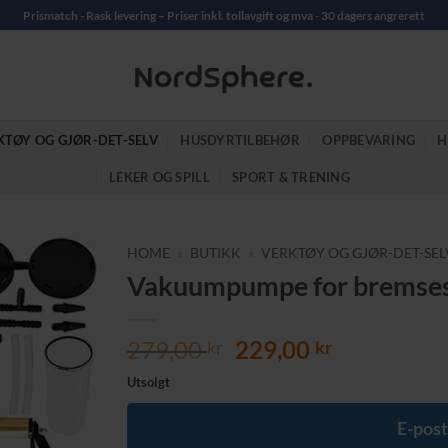
Prismatch - Rask levering – Priser inkl. tollavgift og mva - 30 dagers angrerett
KTØY OG GJØR-DET-SELV
HUSDYRTILBEHØR
OPPBEVARING
H
LEKER OG SPILL
SPORT & TRENING
HOME
»
BUTIKK
»
VERKTØY OG GJØR-DET-SEL
Vakuumpumpe for bremsesj
Opprinnelig
Nåværend
279,00
229,00
kr
kr
pris
pris
Utsolgt
var:
er:
279,00 kr.
229,00 kr.
E-post