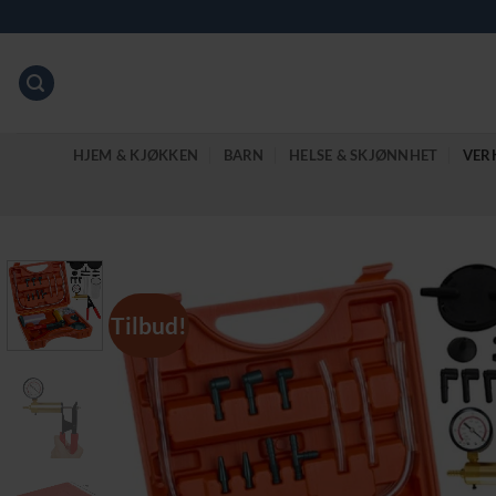
Skip
to
content
HJEM & KJØKKEN
BARN
HELSE & SKJØNNHET
VER
Tilbud!