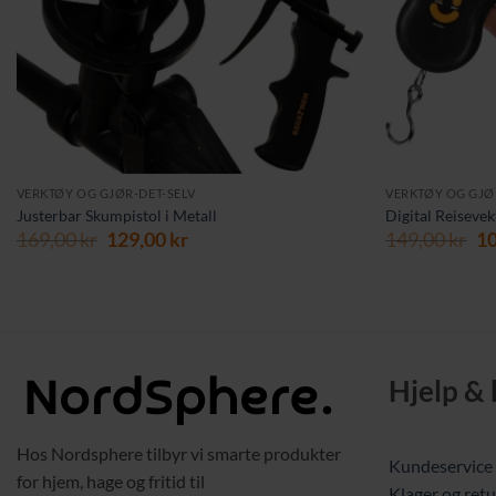
VERKTØY OG GJØR-DET-SELV
VERKTØY OG GJØ
Justerbar Skumpistol i Metall
Digital Reiseve
Opprinnelig
Nåværende
Op
169,00
kr
129,00
kr
149,00
kr
1
pris
pris
pr
var:
er:
va
169,00 kr.
129,00 kr.
14
Hjelp &
Hos Nordsphere tilbyr vi smarte produkter
Kundeservice
for hjem, hage og fritid til
Klager og retu