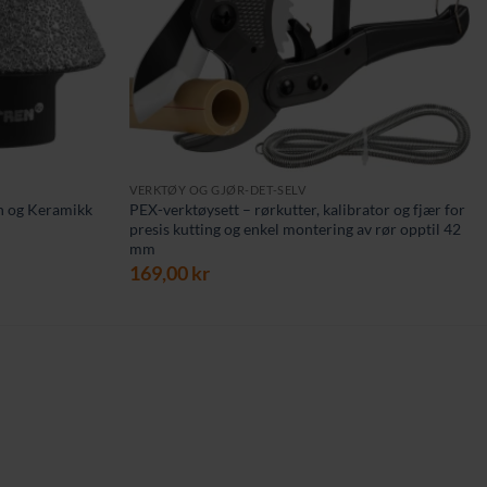
VERKTØY OG GJØR-DET-SELV
n og Keramikk
PEX-verktøysett – rørkutter, kalibrator og fjær for
presis kutting og enkel montering av rør opptil 42
mm
ende
169,00
kr
kr.