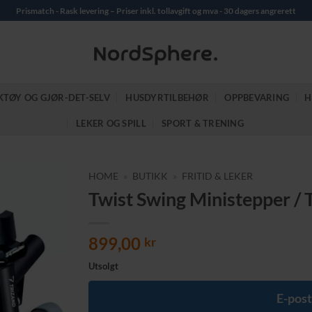
Prismatch - Rask levering – Priser inkl. tollavgift og mva - 30 dagers angrerett
KTØY OG GJØR-DET-SELV
HUSDYRTILBEHØR
OPPBEVARING
H
LEKER OG SPILL
SPORT & TRENING
HOME
»
BUTIKK
»
FRITID & LEKER
Twist Swing Ministepper /
899,00
kr
Utsolgt
E-post