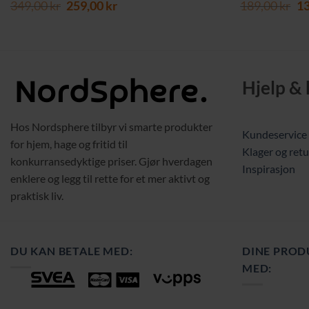
Opprinnelig
Nåværende
Op
349,00
kr
259,00
kr
189,00
kr
1
pris
pris
pr
var:
er:
va
349,00 kr.
259,00 kr.
18
Hjelp &
Hos Nordsphere tilbyr vi smarte produkter
Kundeservice
for hjem, hage og fritid til
Klager og retu
konkurransedyktige priser. Gjør hverdagen
Inspirasjon
enklere og legg til rette for et mer aktivt og
praktisk liv.
DU KAN BETALE MED:
DINE PROD
MED: