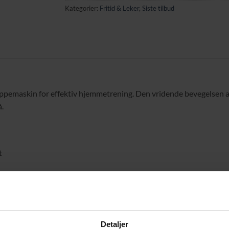
Kategorier:
Fritid & Leker
,
Siste tilbud
ppemaskin for effektiv hjemmetrening. Den vridende bevegelsen a
å.
t
Detaljer