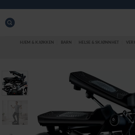
Skip
to
content
HJEM & KJØKKEN
BARN
HELSE & SKJØNNHET
VER