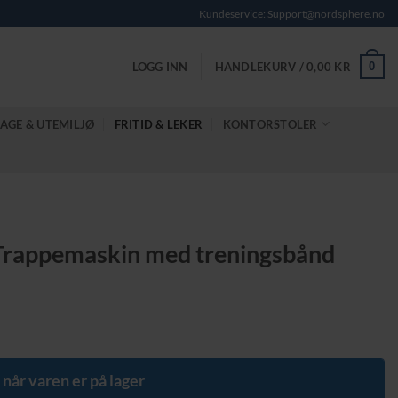
Kundeservice: Support@nordsphere.no
0
LOGG INN
HANDLEKURV /
0,00
KR
AGE & UTEMILJØ
FRITID & LEKER
KONTORSTOLER
 Trappemaskin med treningsbånd
 når varen er på lager