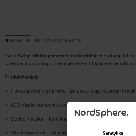
BESKRIVELSE
TILLEGGSINFORMASJON
Twist Swing Ministepper med treningsbånd
er en kompakt tra
justerbar motstand gjør treningen enkel å tilpasse etter ditt niv
Produktfordeler
Helkroppstrening hjemme – ben, sete, mage og armer i én øk
LCD-display for tydelig oversikt over treningen
Dobbelfunksjon – kombiner kondisjon og styrke
Plassbesparende – får plass i garderobe eller under sengen
Samtykke