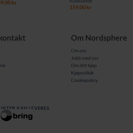
Kullblyanter
prinnelig
Nåværende
39,00
kr
159,00
kr
is
pris
r:
er:
9,00 kr.
139,00 kr.
 kontakt
Om Nordsphere
Om oss
Jobb med oss
rer
Om ditt kjøp
Kjøpsvilkår
Cookiepolicy
UKTER KAN LEVERES