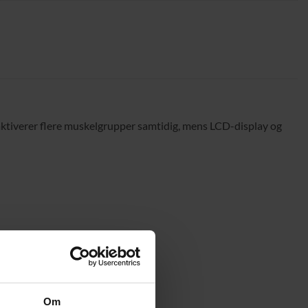
ktiverer flere muskelgrupper samtidig, mens LCD-display og
Om