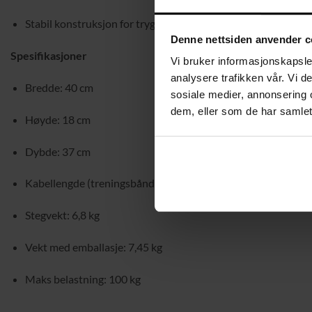
Stabil konstruksjon for trygg og sikker trening
Denne nettsiden anvender c
Spesifikasjoner
Vi bruker informasjonskapsler
analysere trafikken vår. Vi 
Bredde: 40 cm
sosiale medier, annonsering 
dem, eller som de har samlet
Høyde: 18 cm
Dybde: 37 cm
Kabellengde (treningsbånd): 95 cm
Stegvekt: 6,8 kg
Vekt med emballasje: 7,45 kg
Maks belastning: 100 kg