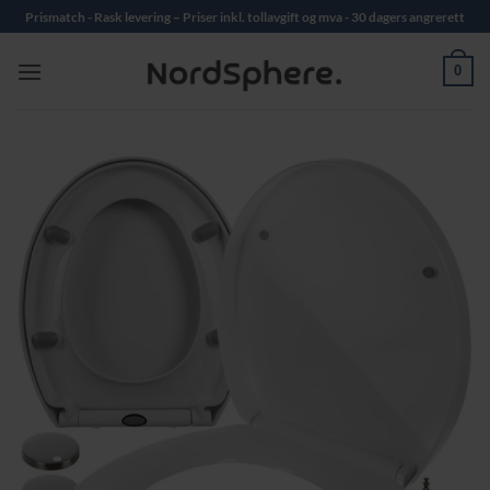
Skip
Prismatch - Rask levering – Priser inkl. tollavgift og mva - 30 dagers angrerett
to
content
0