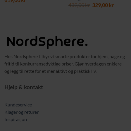
619,00
kr
Opprinnelig
Nåvær
439,00
kr
329,00
kr
pris
pris
var:
er:
439,00 kr.
329,00 
Hos Nordsphere tilbyr vi smarte produkter for hjem, hage og
fritid til konkurransedyktige priser. Gjør hverdagen enklere
og legg til rette for et mer aktivt og praktisk liv.
Hjelp & kontakt
Kundeservice
Klager og returer
Inspirasjon