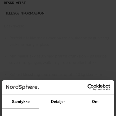
BESKRIVELSE
TILLEGGSINFORMASJON
Beskrivelse
Perfekt når klærne havner på stolen, skoene på gulvet og
veskene mangler plass
Minimalistisk design med praktisk funksjon – passer på
soverom, i gangen, walk-in-garderobe eller butikk
Robust klesstang som rommer opptil 40 kg klær som
jakker, skjorter, kjoler og bukser
Nedre netthylle med kapasitet på opptil 15 kg – ideell for
sko, vesker og oppbevaringsbokser
Samtykke
Detaljer
Om
Medfølgende plastplate til hyllen gjør at selv små ting eller