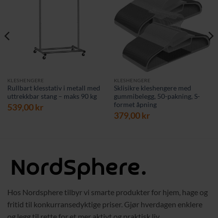
KLESHENGERE
KLESHENGERE
Rullbart klesstativ i metall med
Skli­sikre kleshengere med
uttrekkbar stang – maks 90 kg
gummibelegg, 50-pakning, S-
formet åpning
539,00
kr
379,00
kr
Hos Nordsphere tilbyr vi smarte produkter for hjem, hage og
fritid til konkurransedyktige priser. Gjør hverdagen enklere
og legg til rette for et mer aktivt og praktisk liv.