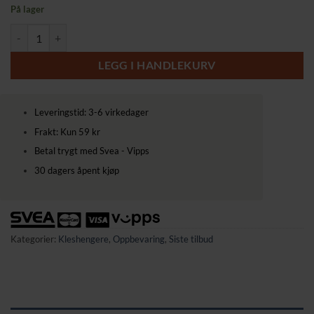
På lager
Klesstativ på hjul med nedre hylle, 40 kg kapasitet, matt svart, 92,5 × 
LEGG I HANDLEKURV
Leveringstid: 3-6 virkedager
Frakt: Kun 59 kr
Betal trygt med Svea - Vipps
30 dagers åpent kjøp
Kategorier:
Kleshengere
,
Oppbevaring
,
Siste tilbud