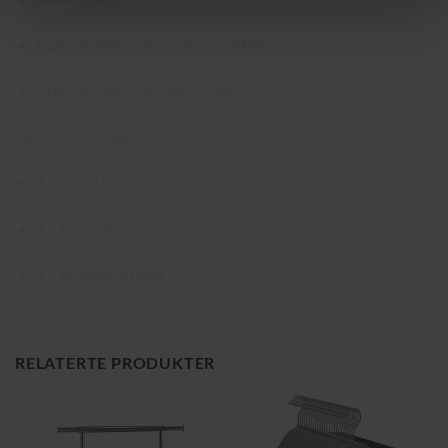
Maks. belastning klesstang: 40 kg
Maks. belastning hylle: 15 kg
Pakkens innhold
1 × klesstativ
1 × tilbehørsbag
1 × bruksanvisning
RELATERTE PRODUKTER