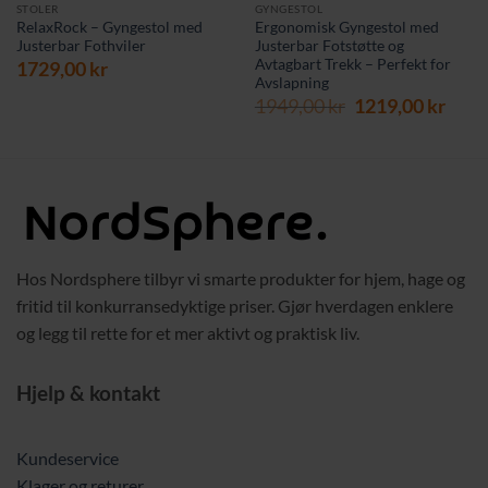
STOLER
GYNGESTOL
RelaxRock – Gyngestol med
Ergonomisk Gyngestol med
Justerbar Fothviler
Justerbar Fotstøtte og
Avtagbart Trekk – Perfekt for
1729,00
kr
Avslapning
værende
Opprinnelig
Nåv
s
1949,00
kr
1219,00
kr
pris
pris
var:
er:
9,00 kr.
1949,00 kr.
1219,
Hos Nordsphere tilbyr vi smarte produkter for hjem, hage og
fritid til konkurransedyktige priser. Gjør hverdagen enklere
og legg til rette for et mer aktivt og praktisk liv.
Hjelp & kontakt
Kundeservice
Klager og returer