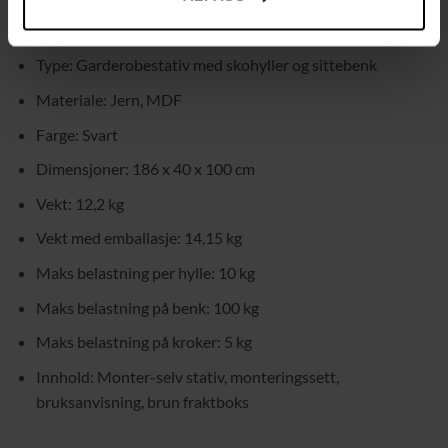
Tekniske spesifikasjoner:
Type: Garderobestativ med skohyller og sittebenk
Materiale: Jern, MDF
Farge: Svart
Dimensjoner: 186 x 40 x 100 cm
Vekt: 12,2 kg
Vekt med emballasje: 14,15 kg
Maks belastning per hylle: 10 kg
Maks belastning på benk: 100 kg
Maks belastning på kroker: 5 kg
Innhold: Monter-selv stativ, monteringssett,
bruksanvisning, brun fraktboks