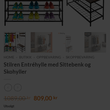
HOME
»
BUTIKK
»
OPPBEVARING
»
SKOPPBEVARING
Stilren Entréhylle med Sittebenk og
Skohyller
Opprinnelig
Nåværende
1089,00
809,00
kr
kr
pris
pris
Utsolgt
var:
er: