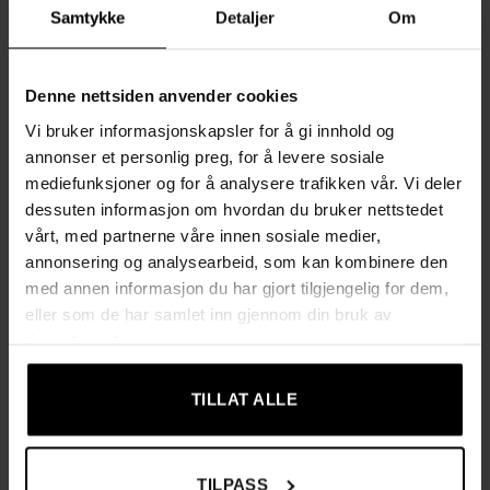
To romslige skohyller
– Plass til opptil 6 par sko, fra
Samtykke
Detaljer
Om
joggesko til støvletter. Holder inngangspartiet ryddig og
oversiktlig.
Komfortabel sitteflate
– Den stabile MDF-platen gir en
Denne nettsiden anvender cookies
behagelig plass å sitte mens du tar på skoene.
Vi bruker informasjonskapsler for å gi innhold og
annonser et personlig preg, for å levere sosiale
12 doble, sterke kroker
– Ideell for kåper, jakker, vesker
mediefunksjoner og for å analysere trafikken vår. Vi deler
og skjerf. Krokene tåler også tyngre plagg.
dessuten informasjon om hvordan du bruker nettstedet
Solid metallkonstruksjon
– Laget av svart pulverlakkert
vårt, med partnerne våre innen sosiale medier,
stål som er motstandsdyktig mot riper og deformasjon.
annonsering og analysearbeid, som kan kombinere den
med annen informasjon du har gjort tilgjengelig for dem,
Beskyttende føtter
– Antisklibeskyttelse som skåner
eller som de har samlet inn gjennom din bruk av
gulvet og gir ekstra stabilitet.
tjenestene deres.
Tidløst design
– Passer like godt i moderne som klassiske
og industrielle hjem.
TILLAT ALLE
Monteres på kun 15 minutter
– Leveres med komplett
monteringssett og veiledning for enkel og rask
installasjon.
TILPASS