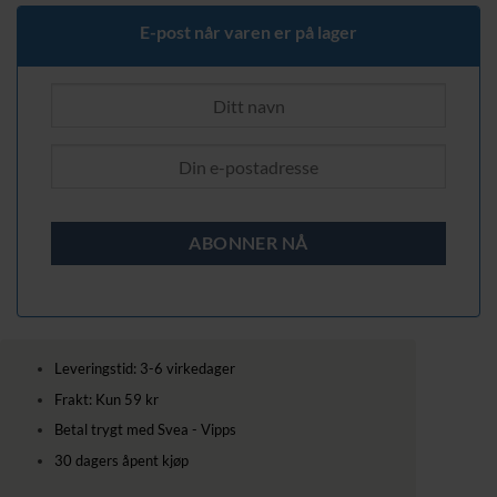
1089,00 kr.
809,00 kr.
E-post når varen er på lager
Leveringstid: 3-6 virkedager
Frakt: Kun 59 kr
Betal trygt med Svea - Vipps
30 dagers åpent kjøp