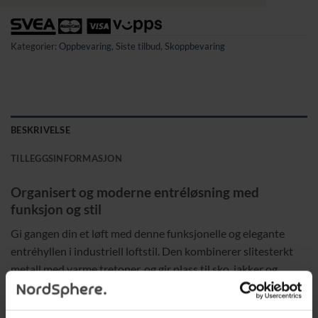
Kategorier:
Oppbevaring
,
Siste tilbud
,
Skoppbevaring
BESKRIVELSE
TILLEGGSINFORMASJON
Organisert og moderne entréløsning med
funksjon og stil
Gi gangen din et løft med denne funksjonelle og elegante
entréhyllen i industriell loftstil. Den kombinerer slitesterkt
metall med varme tretoner, og gir plass til sko, jakker og
tilbehør. Enkel montering gjør den perfekt for alle hjem.