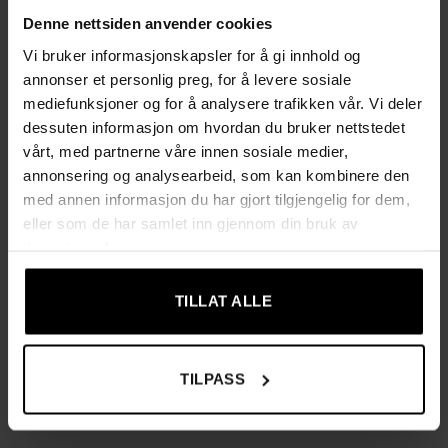
smykker, klokker, solbriller og kosmetikk
Denne nettsiden anvender cookies
5 nivåer med romslig oppbevaringsplass samt 8 rom i
Vi bruker informasjonskapsler for å gi innhold og
nederste nivå for ekstra organisert oppbevaring
annonser et personlig preg, for å levere sosiale
mediefunksjoner og for å analysere trafikken vår. Vi deler
Speil i øverste nivå som gjør det enkelt å sminke seg og
dessuten informasjon om hvordan du bruker nettstedet
prøve smykker
vårt, med partnerne våre innen sosiale medier,
annonsering og analysearbeid, som kan kombinere den
Smart skuffestopp som øker sikkerheten og hindrer
med annen informasjon du har gjort tilgjengelig for dem,
skuffene i å falle ut når de trekkes helt ut
eller som de har samlet inn gjennom din bruk av
tjenestene deres.
Allsidig bruk – passer hjemme, på kontoret eller i butikk
for å beskytte mot støv og riper
TILLAT ALLE
Produktinformasjon
Farge: grå
TILPASS
Materiale: MDF (ramme), fløyel (innside), PU (ytterflate)