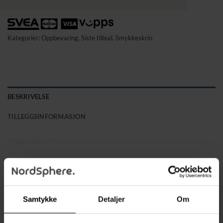
Kategorier:
Oppbevaring
,
Siste tilbud
,
Smykkeskrin
BESKRIVELSE
TILLEGGSINFORMASJON
Produktbeskrivelse
Delikat utførelse med stabil MDF-ramme, myk
fløyelsinnside og slitesterk PU-overflate for en eksklusiv
følelse
Samtykke
Detaljer
Om
6 nivåer som gir rikelig med plass til å oppbevare og vise