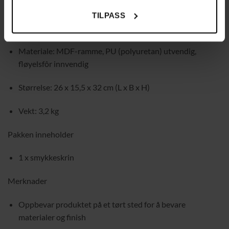
Produktinformasjon
TILPASS
Farge: svart
Materiale: MDF-ramme, PU (polyuretan) utvendig,
fløyelsfôr innvendig
Størrelse: 26 x 15,5 x 32 cm (L x B x H)
Vekt: 3,2 kg
Pakken inneholder
1 x smykkeskrin
Merknader
Oppbevar produktet på et tørt sted for å bevare
materialer og finish