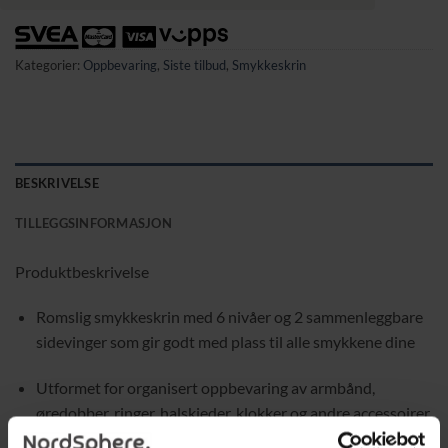
Kategorier:
Oppbevaring
,
Siste tilbud
,
Smykkeskrin
BESKRIVELSE
TILLEGGSINFORMASJON
Produktbeskrivelse
Romslig smykkeskrin med 6 nivåer og 2 sammenleggbare
sidevinger som gir godt med plass til alle smykkene dine
Utformet for organisert oppbevaring av armbånd,
øredobber, ringer, halskjeder, klokker og andre accessoirer