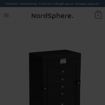
Skip
Prismatch - Rask levering – Priser inkl. tollavgift og mva - 30 dagers angrerett
to
content
0