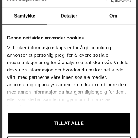
Smart inndeling gjør at du enkelt finner riktig smykke uten
å sløse tid i hverdagen
Samtykke
Detaljer
Om
Elegant og tidløs design i klassisk svart som fremhever
smykkene uten å ta over
Denne nettsiden anvender cookies
Skinnende metallelementer, innebygd speil og lås gir både
Vi bruker informasjonskapsler for å gi innhold og
funksjon og stil
annonser et personlig preg, for å levere sosiale
mediefunksjoner og for å analysere trafikken vår. Vi deler
Stabil MDF-konstruksjon med slitesterkt PU-trekk for
dessuten informasjon om hvordan du bruker nettstedet
lang holdbarhet
vårt, med partnerne våre innen sosiale medier,
annonsering og analysearbeid, som kan kombinere den
Mykt fløyelsfôr beskytter smykkene mot riper og slitasje
med annen informasjon du har gjort tilgjengelig for dem,
eller som de har samlet inn gjennom din bruk av
Premiumlås gir ekstra sikkerhet og trygg oppbevaring
tjenestene deres.
Et utmerket gavevalg som passer til alle anledninger og
TILLAT ALLE
alle aldre