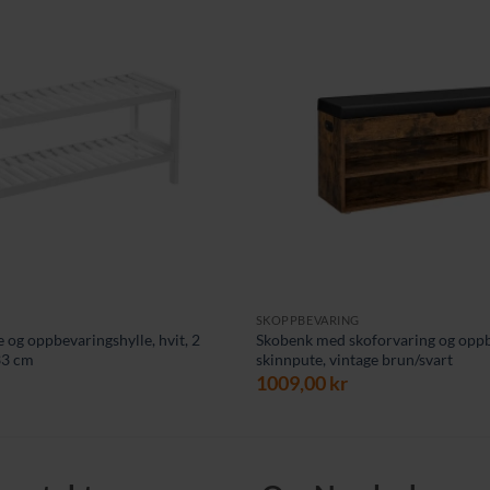
SKOPPBEVARING
 og oppbevaringshylle, hvit, 2
Skobenk med skoforvaring og oppb
 33 cm
skinnpute, vintage brun/svart
1009,00
kr