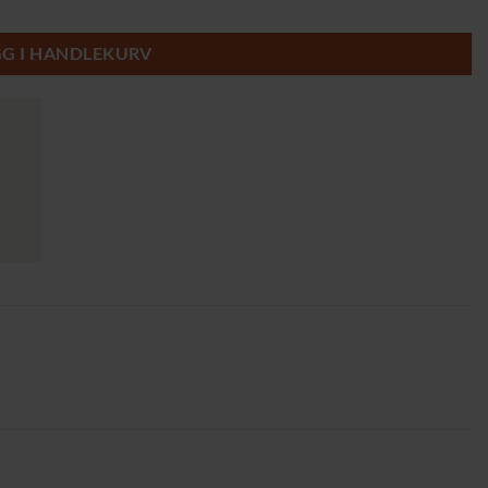
un og svart (75 × 28 × 93 cm) antall
GG I HANDLEKURV