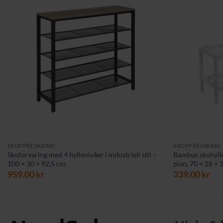
SKOPPBEVARING
SKOPPBEVARING
Skoforvaring med 4 hyllenivåer i industriell stil –
Bambus skohylle
100 × 30 × 92,5 cm
plan, 70 × 26 ×
959,00
kr
339,00
kr