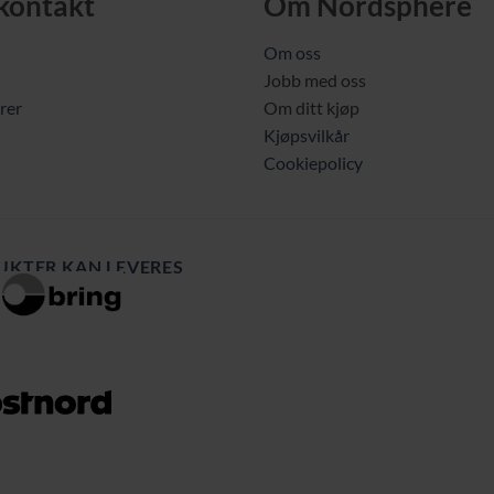
 kontakt
Om Nordsphere
Om oss
Jobb med oss
rer
Om ditt kjøp
Kjøpsvilkår
Cookiepolicy
UKTER KAN LEVERES