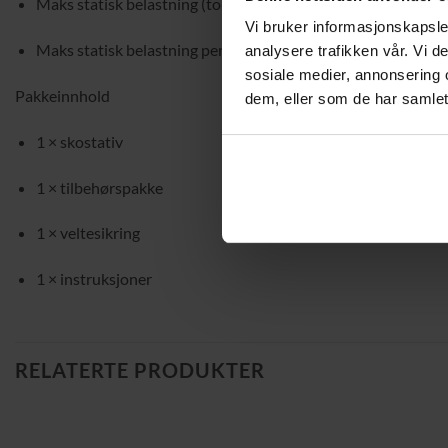
Maks statisk belastning (toppflate): 27 kg
Vi bruker informasjonskapsler
Maks statisk belastning per gitterhylle: 11 kg
analysere trafikken vår. Vi 
sosiale medier, annonsering 
Pakkeinnhold
dem, eller som de har samlet
1 × skostativ
1 × tilbehørspakke
1 × veltesikring
1 × instruksjoner
RELATERTE PRODUKTER