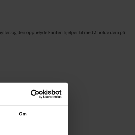
hyller, og den opphøyde kanten hjelper til med å holde dem på
Om