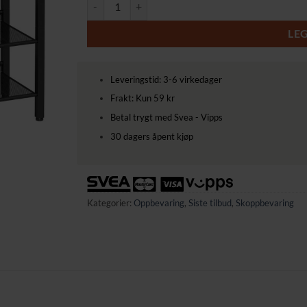
Skostativ med 5 nivåer – industriell stil i vintage br
LE
Leveringstid: 3-6 virkedager
Frakt: Kun 59 kr
Betal trygt med Svea - Vipps
30 dagers åpent kjøp
Kategorier:
Oppbevaring
,
Siste tilbud
,
Skoppbevaring