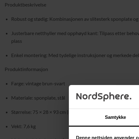
Produktbeskrivelse
Robust og stødig: Kombinasjonen av slitesterk sponplate og s
Justerbare netthyller med opphøyd kant: Tilpass etter behov 
plass
Enkel montering: Med tydelige instruksjoner og merkede del
Produktinformasjon
Farge: vintage brun-svart
Materiale: sponplate, stål
Størrelse: 75 × 28 × 93 cm (L × B × H)
Samtykke
Vekt: 7,6 kg
Denne nettsiden anvender c