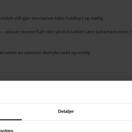
tabilt stål gjør skostativet både holdbart og stødig
– plasser skoene flatt eller på skrå takket være justerbare mesh-
er setter du sammen skohylla raskt og smidig
Detaljer
ookies