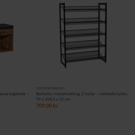
SKOPPBEVARING
evaringskiste –
Skohylle i metallnetting, 5 hyller – vinklede hyller,
74 x 104,5 x 31 cm
709,00
kr