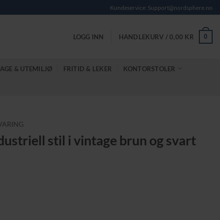
Kundeservice: Support@nordsphere.no
0
LOGG INN
HANDLEKURV /
0,00
KR
AGE & UTEMILJØ
FRITID & LEKER
KONTORSTOLER
VARING
ustriell stil i vintage brun og svart