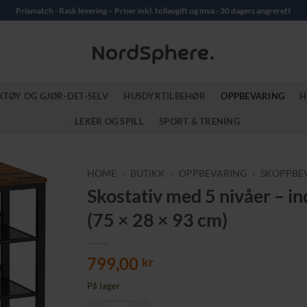
Prismatch - Rask levering – Priser inkl. tollavgift og mva - 30 dagers angrerett
KTØY OG GJØR-DET-SELV
HUSDYRTILBEHØR
OPPBEVARING
H
LEKER OG SPILL
SPORT & TRENING
HOME
»
BUTIKK
»
OPPBEVARING
»
SKOPPBE
Skostativ med 5 nivåer – ind
(75 × 28 × 93 cm)
799,00
kr
På lager