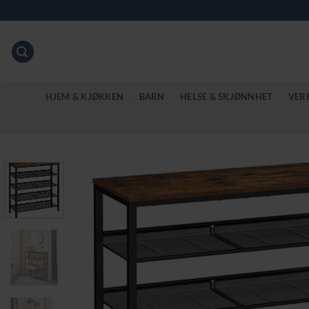
Skip
to
content
HJEM & KJØKKEN
BARN
HELSE & SKJØNNHET
VER