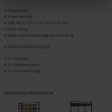
✔ Farge: svart
✔ Materiale: stål
✔ Mål: 68,5 × 27,5 × 37 cm (L × B × H)
✔ Vekt: 1,8 kg
✔ Maks statisk belastning per nivå: 10 kg
✔ PAKKEN INNEHOLDER
✔ 1 × skostativ
✔ 1 × tilbehørspakke
✔ 1 × bruksanvisning
RELATERTE PRODUKTER