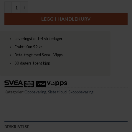
Skostativ i metall med 2 hyller – 68,5 × 27,5 × 37 cm antall
LEGG I HANDLEKURV
Leveringstid: 1-4 virkedager
Frakt: Kun 59 kr
Betal trygt med Svea - Vipps
30 dagers åpent kjøp
Kategorier:
Oppbevaring
,
Siste tilbud
,
Skoppbevaring
BESKRIVELSE