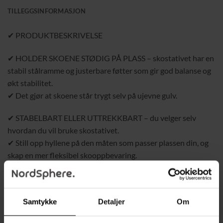
TILLEGGSINFORMASJON
✔ PRODUKTBESKRIVELSE
✔ HOLDER SKOENE STØDIG PÅ PLASS – skostativet har en
stabil stålramme og justerbare føtter som gir god balanse og
økt stabilitet.
✔ Det gjør at skoene står trygt selv på ujevne gulv.
✔ STABELBART ELLER UTTREKKBART – du velger selv
hvordan du vil bruke skostativet.
✔ Still opp hyllene på den måten som passer plassen din, og
skap en mer fleksibel skooppbevaring.
✔ AVRUNDEDE SIDEHÅNDTAK – håndtakene har mykt
avrundede hjørner for enkel flytting.
Samtykke
Detaljer
Om
✔ Den avrundede formen reduserer risikoen for støt og gjør
skostativet mer familievennlig.