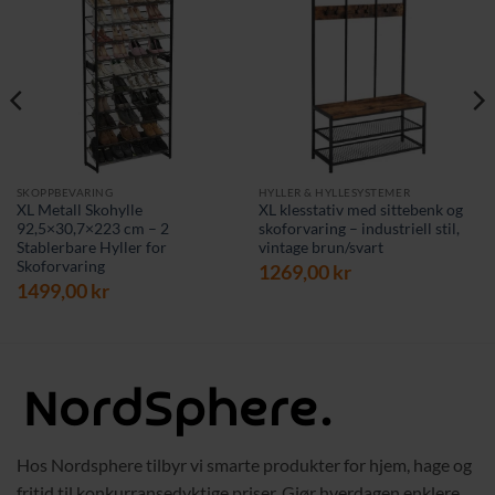
SKOPPBEVARING
HYLLER & HYLLESYSTEMER
XL Metall Skohylle
XL klesstativ med sittebenk og
92,5×30,7×223 cm – 2
skoforvaring – industriell stil,
Stablerbare Hyller for
vintage brun/svart
Skoforvaring
1269,00
kr
1499,00
kr
Hos Nordsphere tilbyr vi smarte produkter for hjem, hage og
fritid til konkurransedyktige priser. Gjør hverdagen enklere