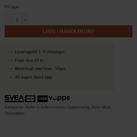
På lager
Sikksakk hjørnehylle til vegg, 5 nivåer – naturlig eik antall
LEGG I HANDLEKURV
Leveringstid: 1-4 virkedager
Frakt: Kun 59 kr
Betal trygt med Svea - Vipps
30 dagers åpent kjøp
Kategorier:
Hyller & hyllesystemer
,
Oppbevaring
,
Siste tilbud
,
Stuemøbler