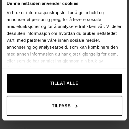
Denne nettsiden anvender cookies
oppbevaring
Vi bruker informasjonskapsler for å gi innhold og
annonser et personlig preg, for å levere sosiale
Stabil og robust konstruksjon i sponplate med
mediefunksjoner og for å analysere trafikken vår. Vi deler
metallkoblinger for sikker montering
dessuten informasjon om hvordan du bruker nettstedet
Hver hylle tåler opptil 6 kg, og total maks belastning er 30
vårt, med partnerne våre innen sosiale medier,
annonsering og analysearbeid, som kan kombinere den
kg
med annen informasjon du har gjort tilgjengelig for dem,
Enkel montering med tydelige instrukser og merkede
eller som de har samlet inn gjennom din bruk av
deler, så du raskt kan ta hyllen i bruk
tjenestene deres.
Spesifikasjoner
TILLAT ALLE
Farge: naturlig eikefarge
Materiale: sponplate
TILPASS
Mål: 20 × 20 × 126 cm (D × B × H)