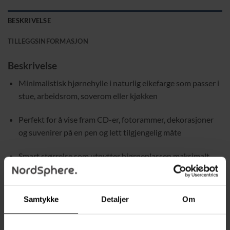
BESKRIVELSE
TILLEGGSINFORMASJON
Beskrivelse
Minimalistisk hjørnehylle i naturlig eikefarge som passer i
stue, arbeidsrom, soverom eller kjøkken
Perfekt for å vise fram CD-er, fotorammer, dekorasjoner
og suvenirer på en pen og lett tilgjengelig måte
Smart størrelse som utnytter hjørneplassen maksimalt,
spesielt i mindre rom
20 cm mellom hyllene gir passe plass til små planter og
Samtykke
Detaljer
Om
andre gjenstander
Mål: 20 × 20 × 126 cm frigjør gulvplass og gir ekstra