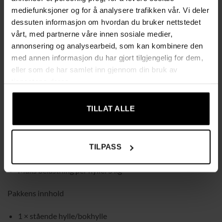
mediefunksjoner og for å analysere trafikken vår. Vi deler
Enkel montering med nummererte deler og tydelige
dessuten informasjon om hvordan du bruker nettstedet
instruksjoner
vårt, med partnerne våre innen sosiale medier,
annonsering og analysearbeid, som kan kombinere den
Produktinformasjon
med annen informasjon du har gjort tilgjengelig for dem,
eller som de har samlet inn gjennom din bruk av
Farge: hvit
tjenestene deres.
Materiale: sponplate
TILLAT ALLE
Størrelse: 24 × 40 × 178,5 cm (B × D × H)
TILPASS
Vekt: 17,2 kg
Maks belastning per hylle: 5 kg
Pakkens innhold
1 × stående hylle/bokhylle