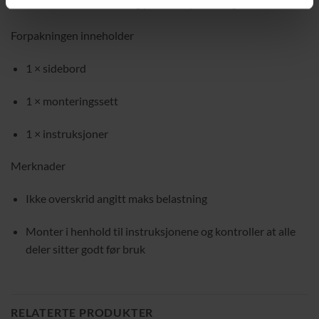
Maks statisk belastning per netthylle: 10 kg
Forpakningen inneholder
1 × sidebord
1 × monteringssett
1 × instruksjoner
Merknader
Ikke overskrid angitt maks belastning
Monter i henhold til instruksjonene og kontroller at alle
deler sitter godt før bruk
RELATERTE PRODUKTER