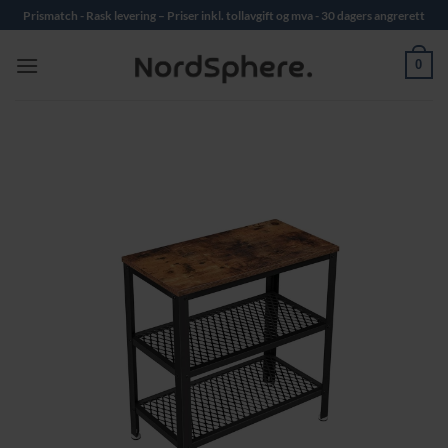
Skip
Prismatch - Rask levering – Priser inkl. tollavgift og mva - 30 dagers angrerett
to
content
0