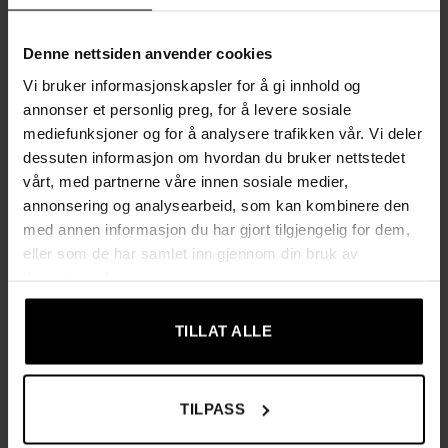
2 netthyller gir praktisk ekstra oppbevaring til for
eksempel bøker, kurver eller småting
Denne nettsiden anvender cookies
Lett å montere med tydelige, illustrerte instruksjoner;
Vi bruker informasjonskapsler for å gi innhold og
delene er nummerert og forboret, og både beslag og
annonser et personlig preg, for å levere sosiale
verktøy følger med
mediefunksjoner og for å analysere trafikken vår. Vi deler
dessuten informasjon om hvordan du bruker nettstedet
Produktinformasjon
vårt, med partnerne våre innen sosiale medier,
annonsering og analysearbeid, som kan kombinere den
Farge: vintage brun/svart
med annen informasjon du har gjort tilgjengelig for dem,
eller som de har samlet inn gjennom din bruk av
Materiale: sponplate, metall
tjenestene deres.
Størrelse: 60 × 30 × 60 cm (L × B × H)
TILLAT ALLE
Vekt: 6,7 kg
Maks statisk belastning bordplate: 20 kg
TILPASS