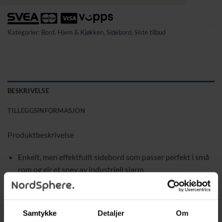
Kategorier:
Bord
,
Hjem & Kjøkken
,
Sidebord
,
Siste tilbud
BESKRIVELSE
TILLEGGSINFORMASJON
Produktbeskrivelse
Enkelt, men effektfullt sidebord som passer perfekt i små
rom og gir et snev av industriell sjarm
Vintage brun bordplate og svarte ståldetaljer skaper et
stilrent og moderne uttrykk
Samtykke
Detaljer
Om