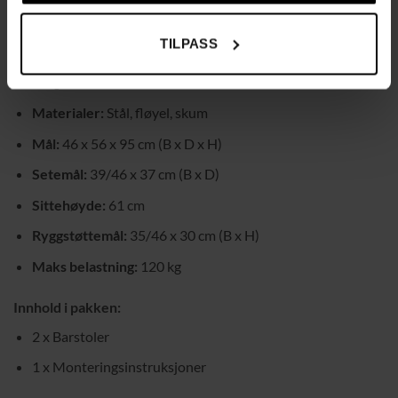
til bruk på kort tid.
TILPASS
Tekniske spesifikasjoner:
Farge:
Gull
Materialer:
Stål, fløyel, skum
Mål:
46 x 56 x 95 cm (B x D x H)
Setemål:
39/46 x 37 cm (B x D)
Sittehøyde:
61 cm
Ryggstøttemål:
35/46 x 30 cm (B x H)
Maks belastning:
120 kg
Innhold i pakken:
2 x Barstoler
1 x Monteringsinstruksjoner