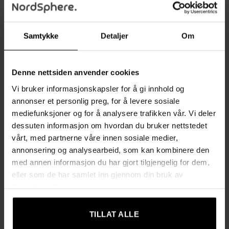
For å beskytte gulvet er stolene utstyrt med plastfotputer, og
de solide stålrammene tåler en belastning på opptil 120 kg.
Samtykke
Detaljer
Om
Stolenes montering er rask og enkel, slik at du kan få dem i
bruk på kort tid.
Denne nettsiden anvender cookies
Fordeler:
Vi bruker informasjonskapsler for å gi innhold og
annonser et personlig preg, for å levere sosiale
Enhetlig design:
Sett med to barstoler som gir et
mediefunksjoner og for å analysere trafikken vår. Vi deler
gjennomført og sofistikert uttrykk til hjemmet ditt.
dessuten informasjon om hvordan du bruker nettstedet
Minimalistisk stil:
Utskårne geometriske metallben som
vårt, med partnerne våre innen sosiale medier,
gir en moderne og elegant look.
annonsering og analysearbeid, som kan kombinere den
Komfortabel sitteopplevelse:
Avtakbare puter med mykt
med annen informasjon du har gjort tilgjengelig for dem,
eller som de har samlet inn gjennom din bruk av
fløyelstrekk og høyt ryggstøtte gir god komfort og støtte.
tjenestene deres.
Stabil og gulvvennlig:
Fotstøttet gir ekstra komfort, mens
plastfotputer beskytter gulvet mot riper.
TILLAT ALLE
Enkel montering:
Stoler som er raske å montere og klare