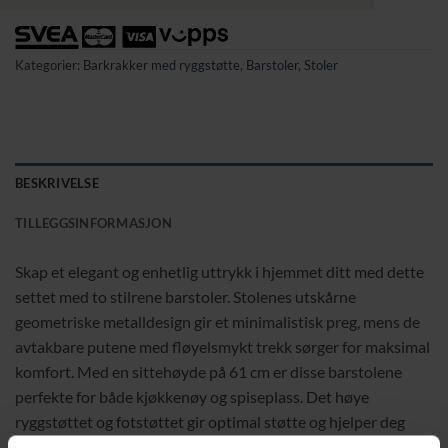
Kategorier:
Barkrakker med ryggstøtte
,
Barstoler
,
Stoler
BESKRIVELSE
TILLEGGSINFORMASJON
Skap et elegant og enhetlig uttrykk i hjemmet ditt med dette
settet med to stilrene barstoler. Stolenes utskårne
geometriske metalldesign gir et minimalistisk preg, mens de
avtakbare putene med fløyelsmykt trekk sørger for maksimal
komfort. Med en sittehøyde på 61 cm er disse barstolene
perfekte for både kjøkkenøy og spiseplass. Det høye
ryggstøttet og fotstøttet gir optimal støtte og hjelper deg
med å opprettholde en god holdning.