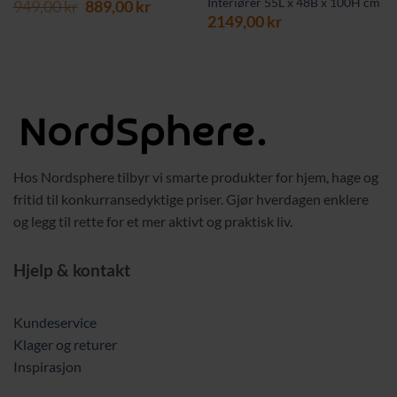
Interiører 55L x 48B x 100H cm
Opprinnelig
Nåværende
949,00
kr
889,00
kr
pris
pris
2149,00
kr
var:
er:
949,00 kr.
889,00 kr.
Hos Nordsphere tilbyr vi smarte produkter for hjem, hage og
fritid til konkurransedyktige priser. Gjør hverdagen enklere
og legg til rette for et mer aktivt og praktisk liv.
Hjelp & kontakt
Kundeservice
Klager og returer
Inspirasjon