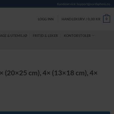
Kundeservice: Support@nordsphere.no
0
LOGG INN
HANDLEKURV /
0,00
KR
AGE & UTEMILJØ
FRITID & LEKER
KONTORSTOLER
× (20×25 cm), 4× (13×18 cm), 4×