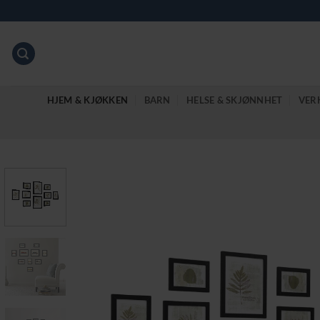
Skip
to
content
HJEM & KJØKKEN
BARN
HELSE & SKJØNNHET
VER