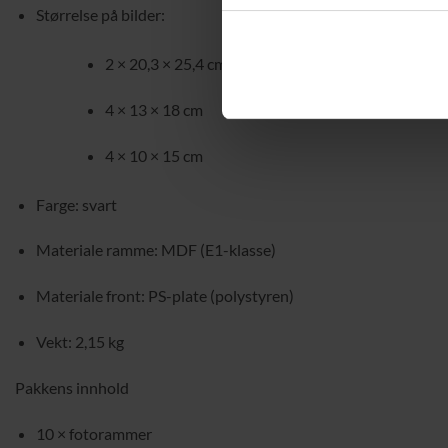
Størrelse på bilder:
2 × 20,3 × 25,4 cm
4 × 13 × 18 cm
4 × 10 × 15 cm
Farge: svart
Materiale ramme: MDF (E1-klasse)
Materiale front: PS-plate (polystyren)
Vekt: 2,15 kg
Pakkens innhold
10 × fotorammer