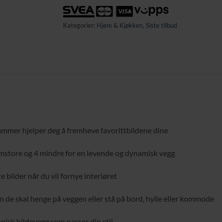
Kategorier:
Hjem & Kjøkken
,
Siste tilbud
rammer hjelper deg å fremheve favorittbildene dine
llomstore og 4 mindre for en levende og dynamisk vegg
e bilder når du vil fornye interiøret
m de skal henge på veggen eller stå på bord, hylle eller kommode
isk bildevegg som passer din stil