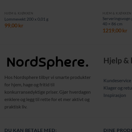
HJEM & KJØKKEN
HJEM & KJØKKEN
Serveringsvogn 
Lommevekt 200 x 0,01 g
40 × 86 cm
99,00
kr
1219,00
kr
Hjelp &
Hos Nordsphere tilbyr vi smarte produkter
Kundeservice
for hjem, hage og fritid til
Klager og retu
konkurransedyktige priser. Gjør hverdagen
Inspirasjon
enklere og legg til rette for et mer aktivt og
praktisk liv.
DU KAN BETALE MED:
DINE PROD