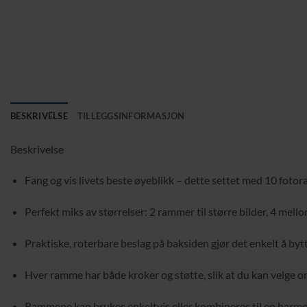
BESKRIVELSE
TILLEGGSINFORMASJON
Beskrivelse
Fang og vis livets beste øyeblikk – dette settet med 10 foto
Perfekt miks av størrelser: 2 rammer til større bilder, 4 me
Praktiske, roterbare beslag på baksiden gjør det enkelt å bytt
Hver ramme har både kroker og støtte, slik at du kan velge o
Rammene kan brukes enkeltvis eller kombineres til en harmon