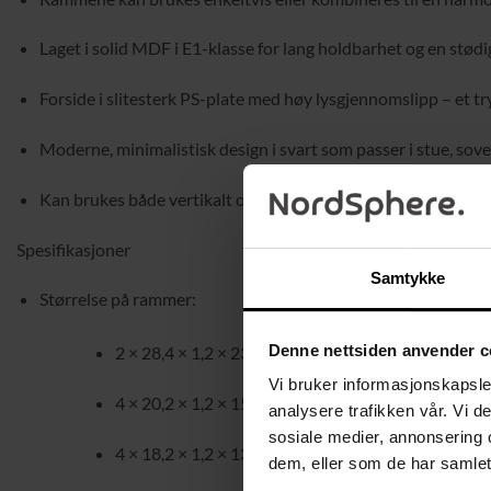
Laget i solid MDF i E1-klasse for lang holdbarhet og en stødig
Forside i slitesterk PS-plate med høy lysgjennomslipp – et tryg
Moderne, minimalistisk design i svart som passer i stue, sov
Kan brukes både vertikalt og horisontalt for maksimal fleksib
Spesifikasjoner
Samtykke
Størrelse på rammer:
Denne nettsiden anvender c
2 × 28,4 × 1,2 × 23,3 cm (B × D × H)
Vi bruker informasjonskapsler
4 × 20,2 × 1,2 × 15,2 cm (B × D × H)
analysere trafikken vår. Vi 
sosiale medier, annonsering 
4 × 18,2 × 1,2 × 13,2 cm (B × D × H)
dem, eller som de har samlet