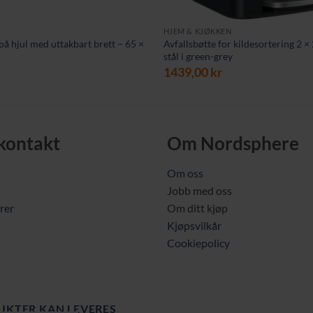
HJEM & KJØKKEN
på hjul med uttakbart brett – 65 ×
Avfallsbøtte for kildesortering 2 × 
stål i green-grey
1439,00
kr
 kontakt
Om Nordsphere
Om oss
Jobb med oss
rer
Om ditt kjøp
Kjøpsvilkår
Cookiepolicy
UKTER KAN LEVERES