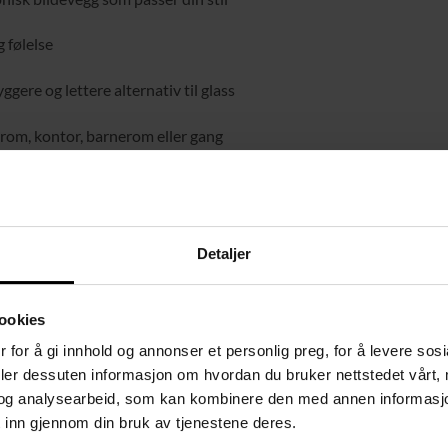
 følelse
gere og lettere alternativ til glass
erom, kontor, barnerom eller gang
ilitet i hvordan du plasserer bildene dine
Detaljer
ookies
 for å gi innhold og annonser et personlig preg, for å levere sos
deler dessuten informasjon om hvordan du bruker nettstedet vårt,
og analysearbeid, som kan kombinere den med annen informasjon d
 inn gjennom din bruk av tjenestene deres.