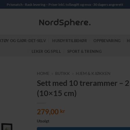
Prismatch - Rask levering – Priser inkl. tollavgift og mva - 30 dagers angrerett
KTØY OG GJØR-DET-SELV
HUSDYRTILBEHØR
OPPBEVARING
H
LEKER OG SPILL
SPORT & TRENING
HOME
»
BUTIKK
»
HJEM & KJØKKEN
Sett med 10 trerammer – 2
(10×15 cm)
279,00
kr
Utsolgt