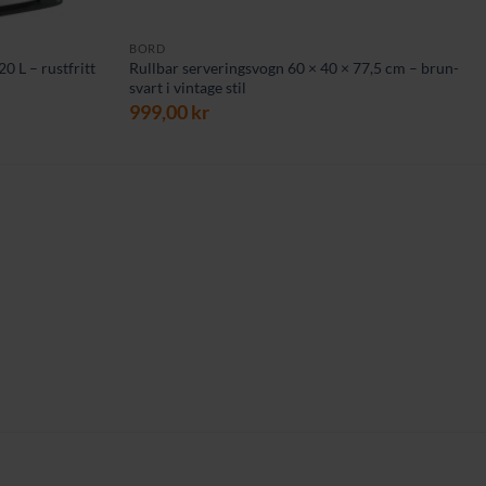
BORD
20 L – rustfritt
Rullbar serveringsvogn 60 × 40 × 77,5 cm – brun-
svart i vintage stil
999,00
kr