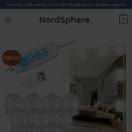
Skip
Prismatch - Rask levering – Priser inkl. tollavgift og mva - 30 dagers angrerett
to
content
0
Tilbud!