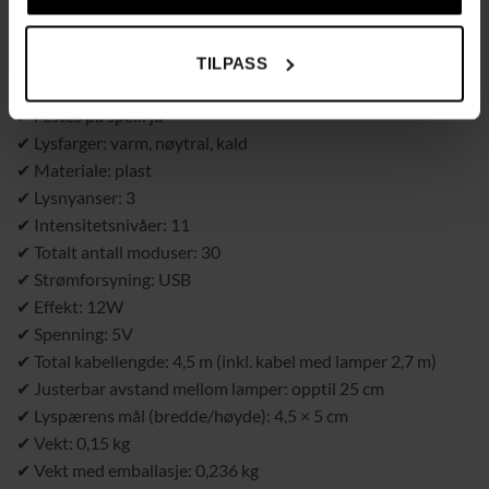
festlige anledninger.
SPESIFIKASJONER:
TILPASS
✔ Praktisk kontrollpanel: ja, på kabelen
✔ Festes på speil: ja
✔ Lysfarger: varm, nøytral, kald
✔ Materiale: plast
✔ Lysnyanser: 3
✔ Intensitetsnivåer: 11
✔ Totalt antall moduser: 30
✔ Strømforsyning: USB
✔ Effekt: 12W
✔ Spenning: 5V
✔ Total kabellengde: 4,5 m (inkl. kabel med lamper 2,7 m)
✔ Justerbar avstand mellom lamper: opptil 25 cm
✔ Lyspærens mål (bredde/høyde): 4,5 × 5 cm
✔ Vekt: 0,15 kg
✔ Vekt med emballasje: 0,236 kg