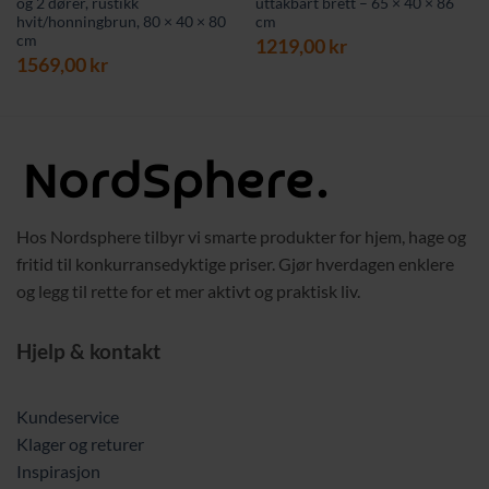
og 2 dører, rustikk
uttakbart brett – 65 × 40 × 86
hvit/honningbrun, 80 × 40 × 80
cm
cm
1219,00
kr
1569,00
kr
Hos Nordsphere tilbyr vi smarte produkter for hjem, hage og
fritid til konkurransedyktige priser. Gjør hverdagen enklere
og legg til rette for et mer aktivt og praktisk liv.
Hjelp & kontakt
Kundeservice
Klager og returer
Inspirasjon