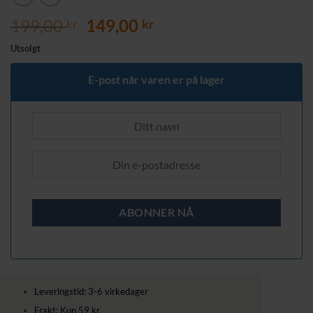
Opprinnelig
Nåværende
199,00
149,00
kr
kr
pris
pris
Utsolgt
var:
er:
199,00 kr.
149,00 kr.
E-post når varen er på lager
Leveringstid: 3-6 virkedager
Frakt: Kun 59 kr