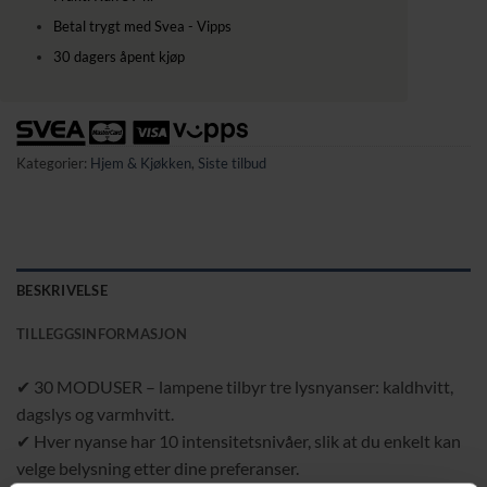
Betal trygt med Svea - Vipps
30 dagers åpent kjøp
Kategorier:
Hjem & Kjøkken
,
Siste tilbud
BESKRIVELSE
TILLEGGSINFORMASJON
✔ 30 MODUSER – lampene tilbyr tre lysnyanser: kaldhvitt,
dagslys og varmhvitt.
✔ Hver nyanse har 10 intensitetsnivåer, slik at du enkelt kan
velge belysning etter dine preferanser.