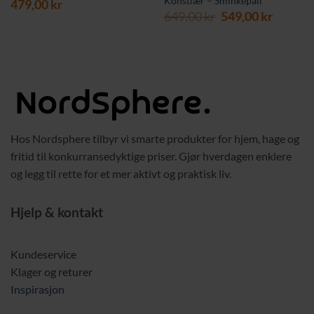
Konstlær – Sminkepall
479,00
kr
Opprinnelig
Nåvær
649,00
kr
549,00
kr
pris
pris
var:
er:
649,00 kr.
549,00 
Hos Nordsphere tilbyr vi smarte produkter for hjem, hage og
fritid til konkurransedyktige priser. Gjør hverdagen enklere
og legg til rette for et mer aktivt og praktisk liv.
Hjelp & kontakt
Kundeservice
Klager og returer
Inspirasjon