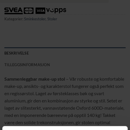
Kategorier:
Sminkestoler
,
Stoler
BESKRIVELSE
TILLEGGSINFORMASJON
Sammenleggbar make-up stol
– Vår robuste og komfortable
make-up, ansikts- og karakterstol fungerer også perfekt som
en regissørstol. Laget av førsteklasses bøk og svart
aluminium, gir den en kombinasjon av styrke og stil. Setet er
laget av slitesterkt, vannavstøtende Oxford 600D-materiale,
med en imponerende bæreevne på opptil 140 kg! Takket
være den solide trekonstruksjonen, gir stolen optimal
komfort og trygghet.