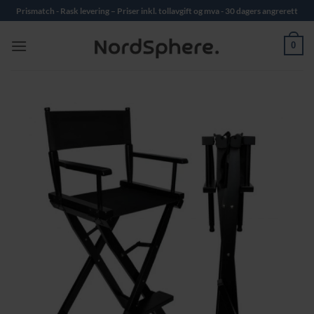
Skip
Prismatch - Rask levering – Priser inkl. tollavgift og mva - 30 dagers angrerett
to
content
0