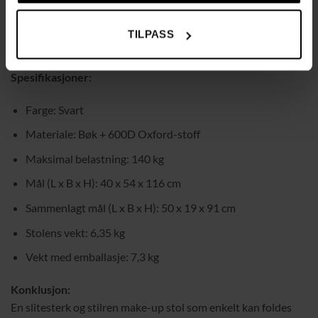
klassiske rom. Denne stolen er ideell for profesjonelle
makeupartister og stylister, og den fungerer også ypperlig
TILPASS
som regissørstol med sitt elegante utseende.
Spesifikasjoner:
Farge: Svart
Materiale: Bøk + 600D Oxford-stoff
Maksimal belastning: 140 kg
Mål (L x B x H): 40 x 54 x 116 cm
Sammenlagt mål (L x B x H): 50 x 19 x 91 cm
Stolens vekt: 6,35 kg
Vekt med emballasje: 7,3 kg
Konklusjon:
En slitesterk og stilren make-up stol som enkelt kan foldes