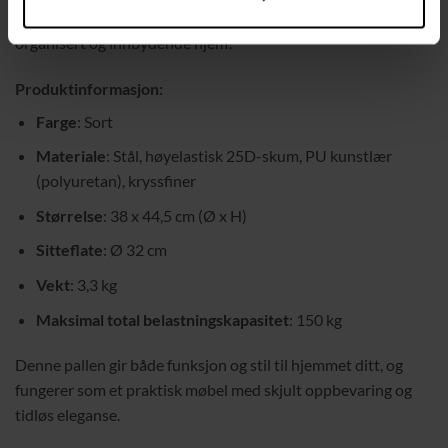
En fleksibel og allsidig møbel som bidrar til et trivelig,
organisert og innbydende hjem!
Produktinformasjon:
Farge
: Sort
Materiale
: Stål, høyelastisk 25D-skum, PU kunstlær
(polyuretan), kryssfiner
Størrelse
: 38 x 44,5 cm (Ø x H)
Sitteflate
: Ø 32 cm
Vekt
: 3,3 kg
Maksimal total belastningskapasitet
: 150 kg
Denne pallen gir både funksjon og stil til hjemmet ditt, og
fungerer som et praktisk møbel med skjult oppbevaring og
tidløs eleganse.