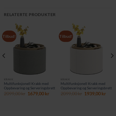
RELATERTE PRODUKTER
Tilbud!
Tilbud!
KRAKK
KRAKK
Multifunksjonell Krakk med
Multifunksjonell Krakk med
Oppbevaring og Serveringsbrett
Oppbevaring og Serveringsbrett
Opprinnelig
Nåværende
Opprinnelig
Nåv
2099,00
kr
1679,00
kr
2099,00
kr
1939,00
kr
rende
pris
pris
pris
pris
var:
er:
var:
er:
2099,00 kr.
1679,00 kr.
2099,00 kr.
1939,
 kr.