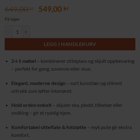
Opprinnelig
Nåværende
649,00
549,00
kr
kr
pris
pris
På lager
var:
er:
Elegant Pall og Fotstøtte med Skjult Oppbevaring – Svart Konstlær - S
649,00 kr.
549,00 kr.
LEGG I HANDLEKURV
2‑i‑1 møbel
– kombinerer sitteplass og skjult oppbevaring
– perfekt for gang, soverom eller stue.
Elegant, moderne design
– sort kunstlær og stilrent
uttrykk som løfter interiøret.
Hold orden enkelt
– skjuler sko, pledd, tilbehør eller
småting – gir et ryddig hjem.
Komfortabel sitteflate & fotstøtte
– myk pute gir ekstra
komfort.