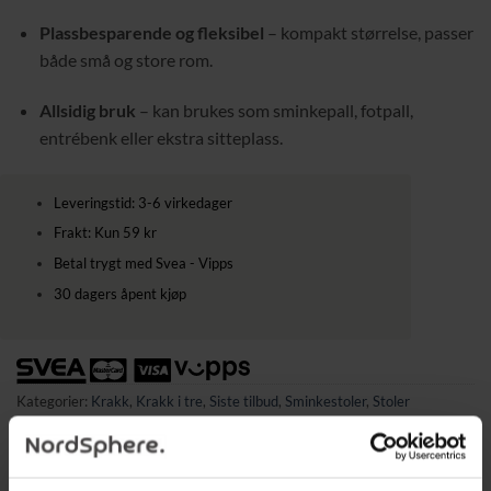
Plassbesparende og fleksibel
– kompakt størrelse, passer
både små og store rom.
Allsidig bruk
– kan brukes som sminkepall, fotpall,
entrébenk eller ekstra sitteplass.
Leveringstid: 3-6 virkedager
Frakt: Kun 59 kr
Betal trygt med Svea - Vipps
30 dagers åpent kjøp
Kategorier:
Krakk
,
Krakk i tre
,
Siste tilbud
,
Sminkestoler
,
Stoler