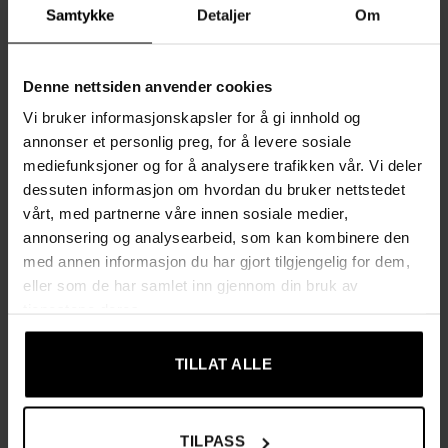
Samtykke
Detaljer
Om
BESKRIVELSE
TILLEGGSINFORMASJON
Denne nettsiden anvender cookies
Vi bruker informasjonskapsler for å gi innhold og
Gi hjemmet ditt en smart og elegant løsning med denne
annonser et personlig preg, for å levere sosiale
pallen i sort kunstlær – både en komfortabel sitteplass og en
mediefunksjoner og for å analysere trafikken vår. Vi deler
diskret oppbevaringsboks i ett. Pallen passer like godt i
dessuten informasjon om hvordan du bruker nettstedet
gangen for å gjemme bort sko og luer, som sminkepall på
vårt, med partnerne våre innen sosiale medier,
soverommet, eller som fotstøtte i stuen for maksimal
annonsering og analysearbeid, som kan kombinere den
avslapning. Det stilrene designet smelter inn i de fleste hjem
med annen informasjon du har gjort tilgjengelig for dem,
– fra moderne til klassisk eller industriell stil.
eller som de har samlet inn gjennom din bruk av
tjenestene deres.
Den skjulte oppbevaringen hjelper deg å holde orden på
småting, mens den myke, polstrede toppen sørger for
TILLAT ALLE
behagelig komfort hver dag. Perfekt for deg som vil
kombinere funksjon, stil og praktisk oppbevaring – uten
kompromiss.
TILPASS