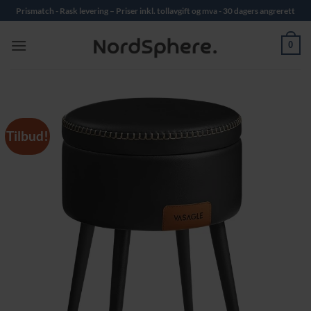
Skip
Prismatch - Rask levering – Priser inkl. tollavgift og mva - 30 dagers angrerett
to
content
0
Tilbud!