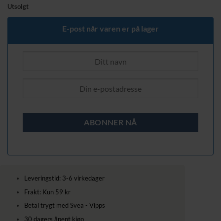
pris
pris
Utsolgt
var:
er:
449,00 kr.
369,00 kr.
E-post når varen er på lager
Leveringstid: 3-6 virkedager
Frakt: Kun 59 kr
Betal trygt med Svea - Vipps
30 dagers åpent kjøp