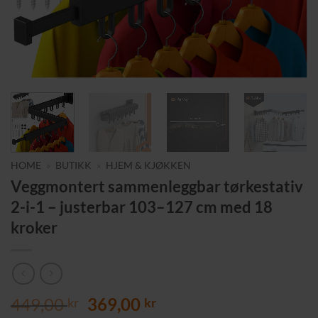
HOME
»
BUTIKK
»
HJEM & KJØKKEN
Veggmontert sammenleggbar tørkestativ
2-i-1 – justerbar 103–127 cm med 18
kroker
Opprinnelig
Nåværende
449,00
369,00
kr
kr