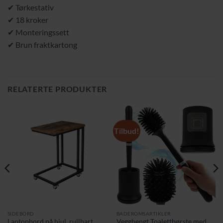
✔ Tørkestativ
✔ 18 kroker
✔ Monteringssett
✔ Brun fraktkartong
RELATERTE PRODUKTER
Tilbud!
SIDEBORD
BADEROMSARTIKLER
Laptopbord på hjul, rullbart
Vegghengt Toalettbørste med