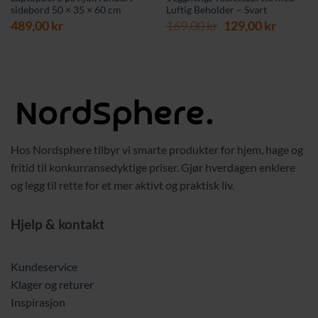
sidebord 50 × 35 × 60 cm
Luftig Beholder – Svart
værende
Opprinnelig
Nåvær
489,00
kr
169,00
kr
129,00
kr
s
pris
pris
var:
er:
9,00 kr.
169,00 kr.
129,00 
Hos Nordsphere tilbyr vi smarte produkter for hjem, hage og
fritid til konkurransedyktige priser. Gjør hverdagen enklere
og legg til rette for et mer aktivt og praktisk liv.
Hjelp & kontakt
Kundeservice
Klager og returer
Inspirasjon