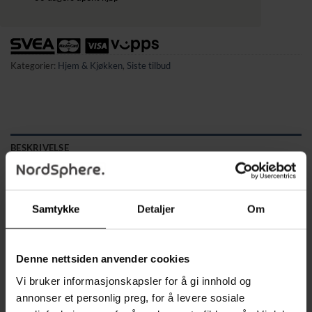
Kategorier:
Hjem & Kjøkken
,
Siste tilbud
BESKRIVELSE
TILLEGGSINFORMASJON
✔ 2-i-1 design – fungerer både som tørkestativ og kleshenger
Samtykke
Detaljer
Om
✔ Trefoldbar konstruksjon som er plassbesparende og enkel
å tilpasse etter behov
Denne nettsiden anvender cookies
✔ Utstyrt med 18 kroker, perfekt for skjorter, håndklær,
undertøy og ulike accessoirer
Vi bruker informasjonskapsler for å gi innhold og
✔ Roterende armer som kan vinkles for mer fleksibel og
annonser et personlig preg, for å levere sosiale