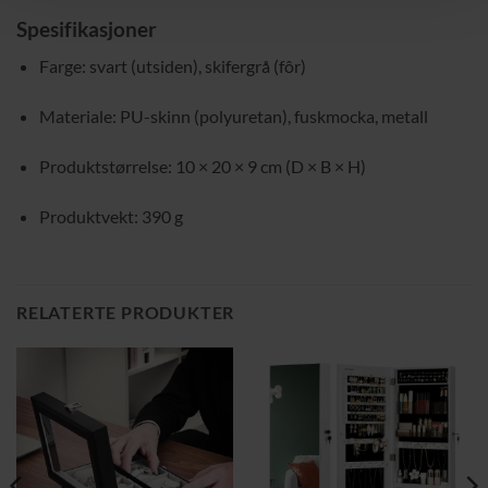
Spesifikasjoner
Farge: svart (utsiden), skifergrå (fôr)
Materiale: PU-skinn (polyuretan), fuskmocka, metall
Produktstørrelse: 10 × 20 × 9 cm (D × B × H)
Produktvekt: 390 g
RELATERTE PRODUKTER