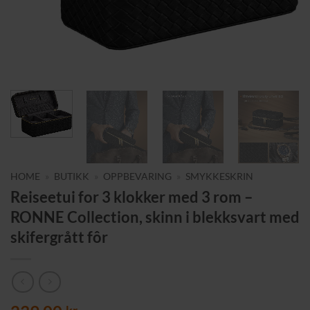
HOME
»
BUTIKK
»
OPPBEVARING
»
SMYKKESKRIN
Reiseetui for 3 klokker med 3 rom –
RONNE Collection, skinn i blekksvart med
skifergrått fôr