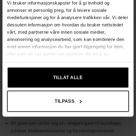
Kompakt og lett å ta med – passer enkelt i ryggsekk eller
Vi bruker informasjonskapsler for å gi innhold og
koffert
annonser et personlig preg, for å levere sosiale
mediefunksjoner og for å analysere trafikken vår. Vi deler
Perfekt for forretningsreiser, helgeturer og daglig pendling
dessuten informasjon om hvordan du bruker nettstedet
vårt, med partnerne våre innen sosiale medier,
Romslig og fleksibel oppbevaring med 3 store rom som
annonsering og analysearbeid, som kan kombinere den
passer klokker i ulike størrelser
med annen informasjon du har gjort tilgjengelig for dem,
eller som de har samlet inn gjennom din bruk av
Elastiske bånd og lommer i lokket til armbånd og små
tjenestene deres.
smykker – en smart alt-i-ett-løsning
TILLAT ALLE
Beskyttelse hele veien med stiv utside, mykt fôr i
fuskmocka og sikre glidelåser
TILPASS
Bidrar til å beskytte klokker og tilbehør mot riper og støt,
også i tettpakket bagasje
En gave som skiller seg ut – elegant gave til bursdager,
jubileer, klokkeentusiaster og forretningsreisende