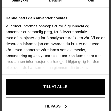
Samtykke
Detaljer
Om
✔ Utstyrt med 4 keramiske plater – gir høy ozonproduksjon
for rask og effektiv rengjøring
✔ Kompakt og allsidig design – ideell for hjemmet, bilen,
Denne nettsiden anvender cookies
kontoret eller lagerlokaler på 20–200 m²
✔ Stabil konstruksjon – halkbeskyttede føtter, bærehåndtak
Vi bruker informasjonskapsler for å gi innhold og
og innebygd vifte for sikker drift
annonser et personlig preg, for å levere sosiale
mediefunksjoner og for å analysere trafikken vår. Vi deler
Tekniske data
dessuten informasjon om hvordan du bruker nettstedet
✔ Standard: CE-godkjent
vårt, med partnerne våre innen sosiale medier,
✔ Effekt: 80–150 W
annonsering og analysearbeid, som kan kombinere den
✔ Inngangsspenning: 220–240 V / 50 Hz
med annen informasjon du har gjort tilgjengelig for dem,
eller som de har samlet inn gjennom din bruk av
✔ Utgangsspenning: 2500–2700 V
tjenestene deres.
✔ Timer: opptil 60 minutter
✔ Kontroll: manuell
✔ Arbeidsområde: 20–200 m²
TILLAT ALLE
✔ Arbeidstemperatur: -10 °C til 70 °C
✔ Arbeidsfuktighet: 0 % til 65 %
✔ Levetid: 2000–2500 timer
TILPASS
✔ Mål: 13,5 x 20,5 x 14 cm (L x B x H)