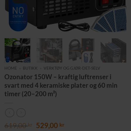
HOME
»
BUTIKK
»
VERKTØY OG GJØR-DET-SELV
Ozonator 150W – kraftig luftrenser i
svart med 4 keramiske plater og 60 min
timer (20–200 m²)
Opprinnelig
Nåværende
619,00
529,00
kr
kr