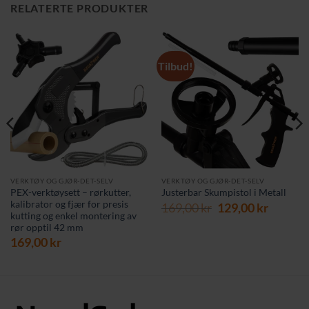
RELATERTE PRODUKTER
Tilbud!
VERKTØY OG GJØR-DET-SELV
VERKTØY OG GJØR-DET-SELV
PEX-verktøysett – rørkutter,
Justerbar Skumpistol i Metall
kalibrator og fjær for presis
Opprinnelig
Nåvær
169,00
kr
129,00
kr
kutting og enkel montering av
rende
pris
pris
rør opptil 42 mm
var:
er:
169,00
kr
169,00 kr.
129,00 
 kr.