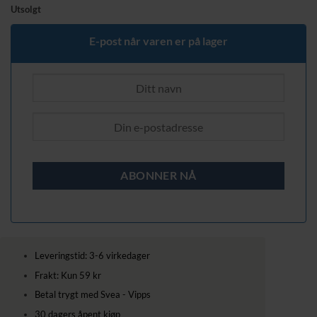
pris
pris
Utsolgt
var:
er:
619,00 kr.
529,00 kr.
E-post når varen er på lager
Leveringstid: 3-6 virkedager
Frakt: Kun 59 kr
Betal trygt med Svea - Vipps
30 dagers åpent kjøp