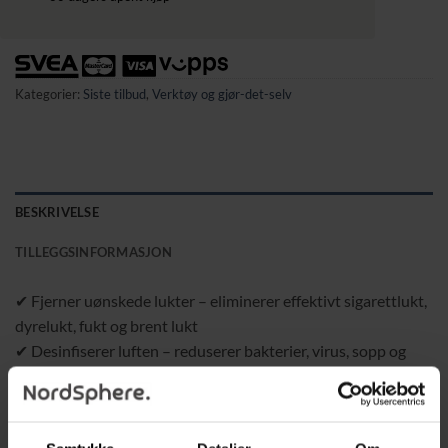
Kategorier:
Siste tilbud
,
Verktøy og gjør-det-selv
BESKRIVELSE
TILLEGGSINFORMASJON
✔ Fjerner uønskede lukter – eliminerer effektivt sigarettlukt,
dyrelukt, fukt og brent lukt
✔ Desinfiserer luften – reduserer bakterier, virus, sopp og
mugg for bedre luftkvalitet
✔ Enkel å bruke – velg ønsket tid med den manuelle timeren
(opptil 60 minutter), og enheten gjør resten