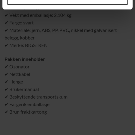
✔ Vekt: 1,579 kg
✔ Vekt med emballasje: 2,104 kg
✔ Farge: svart
✔ Materiale: jern, ABS, PP, PVC, nikkel med galvanisert
belegg, kobber
✔ Merke: BIGSTREN
Pakken inneholder
✔ Ozonator
✔ Nettkabel
✔ Henge
✔ Brukermanual
✔ Beskyttende transportskum
✔ Fargerik emballasje
✔ Brun fraktkartong