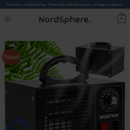
Skip
Prismatch - Rask levering – Priser inkl. tollavgift og mva - 30 dagers angrerett
to
content
0
Tilbud!